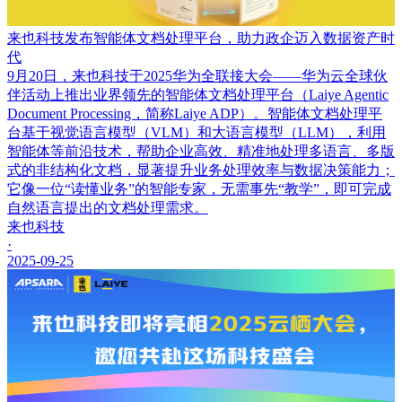
来也科技发布智能体文档处理平台，助力政企迈入数据资产时
代
9月20日，来也科技于2025华为全联接大会——华为云全球伙
伴活动上推出业界领先的智能体文档处理平台（Laiye Agentic
Document Processing，简称Laiye ADP）。智能体文档处理平
台基于视觉语言模型（VLM）和大语言模型（LLM），利用
智能体等前沿技术，帮助企业高效、精准地处理多语言、多版
式的非结构化文档，显著提升业务处理效率与数据决策能力；
它像一位“读懂业务”的智能专家，无需事先“教学”，即可完成
自然语言提出的文档处理需求。
来也科技
·
2025-09-25