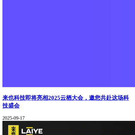
来也科技即将亮相2025云栖大会，邀您共赴这场科
技盛会
2025-09-17