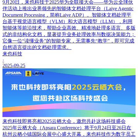
9月20日，来也科技于2025华为全联接大会——华为云全球伙
伴活动上推出业界领先的智能体文档处理平台（Laiye Agentic
Document Processing，简称Laiye ADP）。智能体文档处理平
台基于视觉语言模型（VLM）和大语言模型（LLM），利用
智能体等前沿技术，帮助企业高效、精准地处理多语言、多版
式的非结构化文档，显著提升业务处理效率与数据决策能力；
它像一位“读懂业务”的智能专家，无需事先“教学”，即可完成
自然语言提出的文档处理需求。
来也科技
·
2025-09-25
来也科技即将亮相2025云栖大会，邀您共赴这场科技盛会
2025年云栖大会（Apsara Conference）将于9月24日至26日在
杭州云栖小镇国际会展中心盛大开幕，来也科技作为数字员工