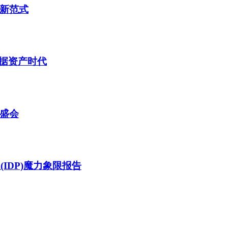
理新范式
据资产时代
技盛会
(IDP)魔力象限报告