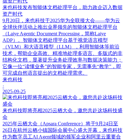
来也科技发布智能体文档处理平台，助力政企迈入数据
资产时代
9月20日，来也科技于2025华为全联接大会——华为云
全球伙伴活动上推出业界领先的智能体文档处理平台
（Laiye Agentic Document Processing，简称Laiye
ADP）。智能体文档处理平台基于视觉语言模型
（VLM）和大语言模型（LLM），利用智能体等前沿
技术，帮助企业高效、精准地处理多语言、多版式的非
结构化文档，显著提升业务处理效率与数据决策能力；
它像一位“读懂业务”的智能专家，无需事先“教学”，即
可完成自然语言提出的文档处理需求。
来也科技
·
2025-09-25
来也科技即将亮相2025云栖大会，邀您共赴这场科技盛
会
2025年云栖大会（Apsara Conference）将于9月24日至
26日在杭州云栖小镇国际会展中心盛大开幕，来也科技
作为数字员工AI Agent领域的领军企业和阿里云重要合