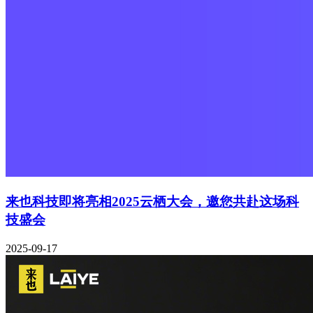
来也科技即将亮相2025云栖大会，邀您共赴这场科
技盛会
2025-09-17