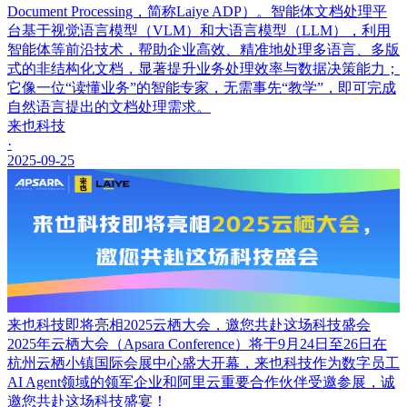
Document Processing，简称Laiye ADP）。智能体文档处理平
台基于视觉语言模型（VLM）和大语言模型（LLM），利用
智能体等前沿技术，帮助企业高效、精准地处理多语言、多版
式的非结构化文档，显著提升业务处理效率与数据决策能力；
它像一位“读懂业务”的智能专家，无需事先“教学”，即可完成
自然语言提出的文档处理需求。
来也科技
·
2025-09-25
来也科技即将亮相2025云栖大会，邀您共赴这场科技盛会
2025年云栖大会（Apsara Conference）将于9月24日至26日在
杭州云栖小镇国际会展中心盛大开幕，来也科技作为数字员工
AI Agent领域的领军企业和阿里云重要合作伙伴受邀参展，诚
邀您共赴这场科技盛宴！