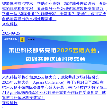
智能体等前沿技术，帮助企业高效、精准地处理多语言、多版
式的非结构化文档，显著提升业务处理效率与数据决策能力；
它像一位“读懂业务”的智能专家，无需事先“教学”，即可完成
自然语言提出的文档处理需求。
来也科技
·
2025-09-25
来也科技即将亮相2025云栖大会，邀您共赴这场科技盛会
2025年云栖大会（Apsara Conference）将于9月24日至26日在
杭州云栖小镇国际会展中心盛大开幕，来也科技作为数字员工
AI Agent领域的领军企业和阿里云重要合作伙伴受邀参展，诚
邀您共赴这场科技盛宴！
来也科技
·