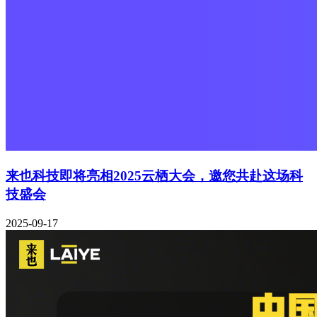
来也科技即将亮相2025云栖大会，邀您共赴这场科
技盛会
2025-09-17