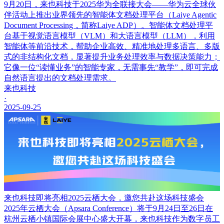
9月20日，来也科技于2025华为全联接大会——华为云全球伙
伴活动上推出业界领先的智能体文档处理平台（Laiye Agentic
Document Processing，简称Laiye ADP）。智能体文档处理平
台基于视觉语言模型（VLM）和大语言模型（LLM），利用
智能体等前沿技术，帮助企业高效、精准地处理多语言、多版
式的非结构化文档，显著提升业务处理效率与数据决策能力；
它像一位“读懂业务”的智能专家，无需事先“教学”，即可完成
自然语言提出的文档处理需求。
来也科技
·
2025-09-25
来也科技即将亮相2025云栖大会，邀您共赴这场科技盛会
2025年云栖大会（Apsara Conference）将于9月24日至26日在
杭州云栖小镇国际会展中心盛大开幕，来也科技作为数字员工