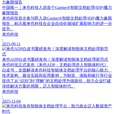
中国唯一｜来也科技入选首个Gartner®智能文档处理(IDP)魔力
象限报告
来也科技首次参与即入选Gartner®智能文档处理(IDP)魔力象限
报告，标志着来也科技在企业自动化领域扩展影响力的进一步
提升。
来也科技
·
2025-09-11
来也ADP白皮书重磅发布！深度解读智能体文档处理新范式
来也科技正式发布《来也ADP：文档处理进入智能体时代》
白皮书，全面解读来也科技智能体文档处理平台的核心能力、
技术架构、最佳实践和应用案例，为制造、保险和银行等行业
提供了从“识别”到“理解”的文档处理升级路径，助力企业打破
传统解决方案的局限，迈入智能体时代。
来也科技
·
2025-11-04