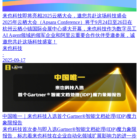
来也科技即将亮相2025云栖大会，邀您共赴这场科技盛会
2025年云栖大会（Apsara Conference）将于9月24日至26日在
杭州云栖小镇国际会展中心盛大开幕，来也科技作为数字员工
AI Agent领域的领军企业和阿里云重要合作伙伴受邀参展，诚
邀您共赴这场科技盛宴！
来也科技
·
2025-09-17
中国唯一｜来也科技入选首个Gartner®智能文档处理(IDP)魔力
象限报告
来也科技首次参与即入选Gartner®智能文档处理(IDP)魔力象限
报告，标志着来也科技在企业自动化领域扩展影响力的进一步