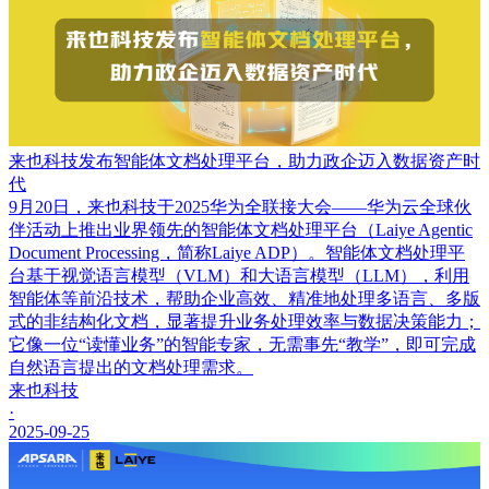
来也科技发布智能体文档处理平台，助力政企迈入数据资产时
代
9月20日，来也科技于2025华为全联接大会——华为云全球伙
伴活动上推出业界领先的智能体文档处理平台（Laiye Agentic
Document Processing，简称Laiye ADP）。智能体文档处理平
台基于视觉语言模型（VLM）和大语言模型（LLM），利用
智能体等前沿技术，帮助企业高效、精准地处理多语言、多版
式的非结构化文档，显著提升业务处理效率与数据决策能力；
它像一位“读懂业务”的智能专家，无需事先“教学”，即可完成
自然语言提出的文档处理需求。
来也科技
·
2025-09-25