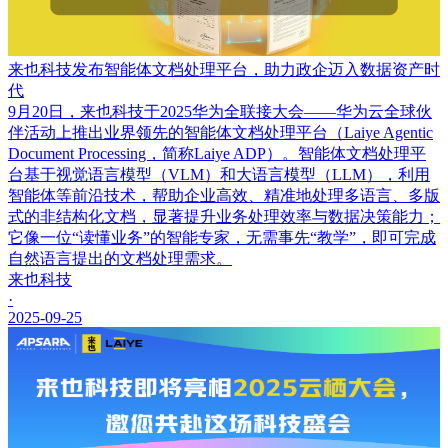
来也科技发布智能体文档处理平台，助力政企迈入数据资产时
代
9月20日，来也科技于2025华为全联接大会——华为云全球伙
伴活动上推出业界领先的智能体文档处理平台（Laiye Agentic
Document Processing，简称Laiye ADP）。智能体文档处理平
台基于视觉语言模型（VLM）和大语言模型（LLM），利用
智能体等前沿技术，帮助企业高效、精准地处理多语言、多版
式的非结构化文档，显著提升业务处理效率与数据决策能力；
它像一位“读懂业务”的智能专家，无需事先“教学”，即可完成
自然语言提出的文档处理需求。
来也科技
·
2025-09-25