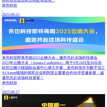
自然语言提出的文档处理需求。
来也科技
·
2025-09-25
来也科技即将亮相2025云栖大会，邀您共赴这场科技盛会
2025年云栖大会（Apsara Conference）将于9月24日至26日在
杭州云栖小镇国际会展中心盛大开幕，来也科技作为数字员工
AI Agent领域的领军企业和阿里云重要合作伙伴受邀参展，诚
邀您共赴这场科技盛宴！
来也科技
·
2025-09-17