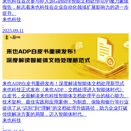
来也科技首次参与即入选Gartner®智能文档处理(IDP)魔力象限
报告，标志着来也科技在企业自动化领域扩展影响力的进一步
提升。
来也科技
·
2025-09-11
来也ADP白皮书重磅发布！深度解读智能体文档处理新范式
来也科技正式发布《来也ADP：文档处理进入智能体时代》
白皮书，全面解读来也科技智能体文档处理平台的核心能力、
技术架构、最佳实践和应用案例，为制造、保险和银行等行业
提供了从“识别”到“理解”的文档处理升级路径，助力企业打破
传统解决方案的局限，迈入智能体时代。
来也科技
·