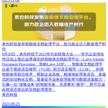
2025-11-04
来也科技发布智能体文档处理平台，助力政企迈入数据资产时
代
9月20日，来也科技于2025华为全联接大会——华为云全球伙
伴活动上推出业界领先的智能体文档处理平台（Laiye Agentic
Document Processing，简称Laiye ADP）。智能体文档处理平
台基于视觉语言模型（VLM）和大语言模型（LLM），利用
智能体等前沿技术，帮助企业高效、精准地处理多语言、多版
式的非结构化文档，显著提升业务处理效率与数据决策能力；
它像一位“读懂业务”的智能专家，无需事先“教学”，即可完成
自然语言提出的文档处理需求。
来也科技
·
2025-09-25