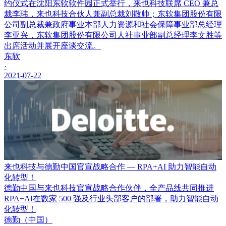
约仪式在沈阳东软软件园正式举行，来也科技联席 CEO 兼总
裁李玮，来也科技合伙人兼副总裁刘敬帅；东软集团股份有限
公司副总裁兼政府事业本部人力资源和社会保障事业部总经理
李亚兴，东软集团股份有限公司人社事业部副总经理李文胜等
出席活动并展开座谈交流。
东软
·
2021-07-22
来也科技与德勤中国官宣战略合作 — RPA+AI 助力智能自动
化转型！
德勤中国与来也科技官宣战略合作伙伴，全产品线共同推进
RPA+AI在数家 500 强及行业头部客户的部署，助力智能自动
化转型！
德勤（中国）