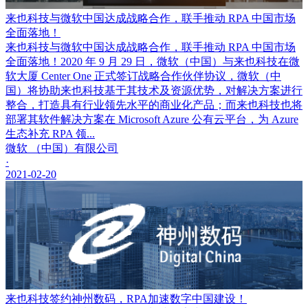
来也科技与微软中国达成战略合作，联手推动 RPA 中国市场
全面落地！
来也科技与微软中国达成战略合作，联手推动 RPA 中国市场
全面落地！2020 年 9 月 29 日，微软（中国）与来也科技在微
软大厦 Center One 正式签订战略合作伙伴协议，微软（中
国）将协助来也科技基于其技术及资源优势，对解决方案进行
整合，打造具有行业领先水平的商业化产品；而来也科技也将
部署其软件解决方案在 Microsoft Azure 公有云平台，为 Azure
生态补充 RPA 领...
微软 （中国）有限公司
·
2021-02-20
来也科技签约神州数码，RPA加速数字中国建设！