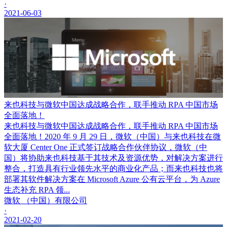
·
2021-06-03
来也科技与微软中国达成战略合作，联手推动 RPA 中国市场
全面落地！
来也科技与微软中国达成战略合作，联手推动 RPA 中国市场
全面落地！2020 年 9 月 29 日，微软（中国）与来也科技在微
软大厦 Center One 正式签订战略合作伙伴协议，微软（中
国）将协助来也科技基于其技术及资源优势，对解决方案进行
整合，打造具有行业领先水平的商业化产品；而来也科技也将
部署其软件解决方案在 Microsoft Azure 公有云平台，为 Azure
生态补充 RPA 领...
微软 （中国）有限公司
·
2021-02-20