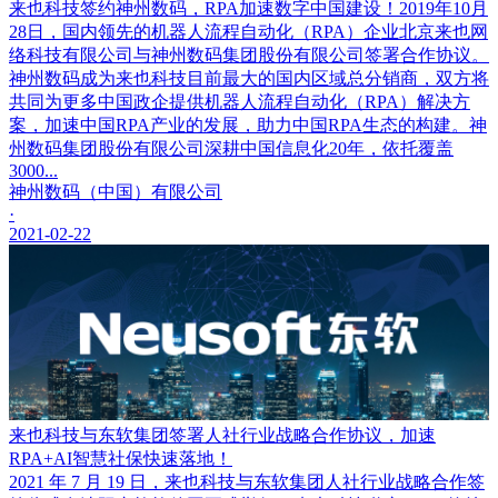
来也科技签约神州数码，RPA加速数字中国建设！2019年10月
28日，国内领先的机器人流程自动化（RPA）企业北京来也网
络科技有限公司与神州数码集团股份有限公司签署合作协议。
神州数码成为来也科技目前最大的国内区域总分销商，双方将
共同为更多中国政企提供机器人流程自动化（RPA）解决方
案，加速中国RPA产业的发展，助力中国RPA生态的构建。神
州数码集团股份有限公司深耕中国信息化20年，依托覆盖
3000...
神州数码（中国）有限公司
·
2021-02-22
来也科技与东软集团签署人社行业战略合作协议，加速
RPA+AI智慧社保快速落地！
2021 年 7 月 19 日，来也科技与东软集团人社行业战略合作签