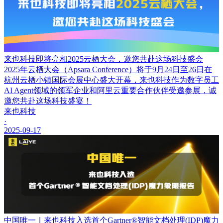
来也科技即将亮相2025云栖大会，邀您共赴这场科技盛会
2025年云栖大会（Apsara Conference）将于9月24日至26日在
杭州云栖小镇国际会展中心盛大开幕，来也科技作为数字员工
AI Agent领域的领军企业和阿里云重要合作伙伴受邀参展，诚
邀您共赴这场科技盛宴！
来也科技
·
2025-09-17
中国唯一｜来也科技入选首个Gartner®智能文档处理(IDP)魔力