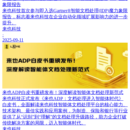
象限报告
来也科技首次参与即入选Gartner®智能文档处理(IDP)魔力象限
报告，标志着来也科技在企业自动化领域扩展影响力的进一步
提升。
来也科技
·
2025-09-11
来也ADP白皮书重磅发布！深度解读智能体文档处理新范式
来也科技正式发布《来也ADP：文档处理进入智能体时代》
白皮书，全面解读来也科技智能体文档处理平台的核心能力、
技术架构、最佳实践和应用案例，为制造、保险和银行等行业
提供了从“识别”到“理解”的文档处理升级路径，助力企业打破
传统解决方案的局限，迈入智能体时代。
来也科技