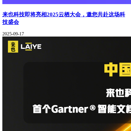
来也科技即将亮相2025云栖大会，邀您共赴这场科
技盛会
2025-09-17