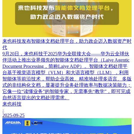
来也科技发布智能体文档处理平台，助力政企迈入数据资产时
代
9月20日，来也科技于2025华为全联接大会——华为云全球伙
伴活动上推出业界领先的智能体文档处理平台（Laiye Agentic
Document Processing，简称Laiye ADP）。智能体文档处理平
台基于视觉语言模型（VLM）和大语言模型（LLM），利用
智能体等前沿技术，帮助企业高效、精准地处理多语言、多版
式的非结构化文档，显著提升业务处理效率与数据决策能力；
它像一位“读懂业务”的智能专家，无需事先“教学”，即可完成
自然语言提出的文档处理需求。
来也科技
·
2025-09-25