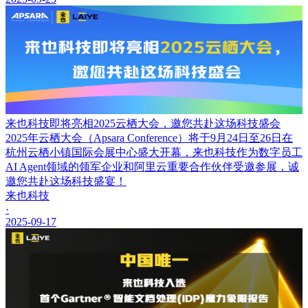
来也科技即将亮相2025云栖大会，邀您共赴这场科技盛会
2025年云栖大会（Apsara Conference）将于9月24日至26日在
杭州云栖小镇国际会展中心盛大开幕，来也科技作为数字员工
AI Agent领域的领军企业和阿里云重要合作伙伴受邀参展，诚
邀您共赴这场科技盛宴！
来也科技
·
2025-09-17