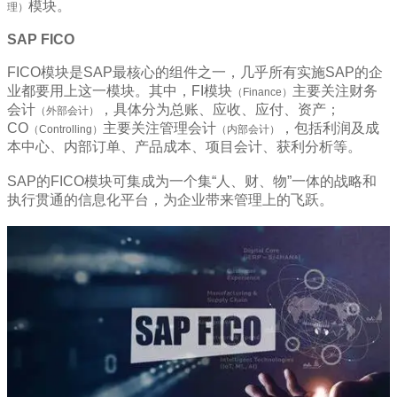
模块。
理）
SAP FICO
FICO模块是SAP最核心的组件之一，几乎所有实施SAP的企
业都要用上这一模块。其中，FI模块
主要关注财务
（Finance）
会计
，具体分为总账、应收、应付、资产；
（外部会计）
CO
主要关注管理会计
，包括利润及成
（Controlling）
（内部会计）
本中心、内部订单、产品成本、项目会计、获利分析等。
SAP的FICO模块可集成为一个集“人、财、物”一体的战略和
执行贯通的信息化平台，为企业带来管理上的飞跃。