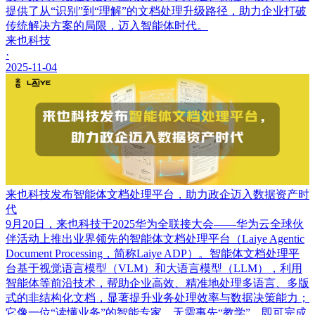
提供了从“识别”到“理解”的文档处理升级路径，助力企业打破
传统解决方案的局限，迈入智能体时代。
来也科技
·
2025-11-04
来也科技发布智能体文档处理平台，助力政企迈入数据资产时
代
9月20日，来也科技于2025华为全联接大会——华为云全球伙
伴活动上推出业界领先的智能体文档处理平台（Laiye Agentic
Document Processing，简称Laiye ADP）。智能体文档处理平
台基于视觉语言模型（VLM）和大语言模型（LLM），利用
智能体等前沿技术，帮助企业高效、精准地处理多语言、多版
式的非结构化文档，显著提升业务处理效率与数据决策能力；
它像一位“读懂业务”的智能专家，无需事先“教学”，即可完成