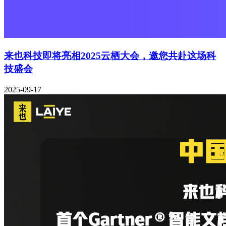
来也科技即将亮相2025云栖大会，邀您共赴这场科
技盛会
2025-09-17