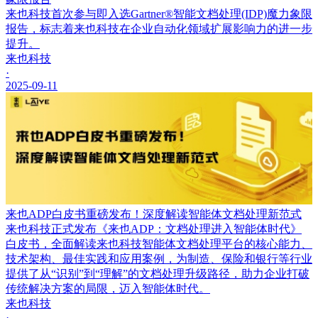
来也科技首次参与即入选Gartner®智能文档处理(IDP)魔力象限
报告，标志着来也科技在企业自动化领域扩展影响力的进一步
提升。
来也科技
·
2025-09-11
来也ADP白皮书重磅发布！深度解读智能体文档处理新范式
来也科技正式发布《来也ADP：文档处理进入智能体时代》
白皮书，全面解读来也科技智能体文档处理平台的核心能力、
技术架构、最佳实践和应用案例，为制造、保险和银行等行业
提供了从“识别”到“理解”的文档处理升级路径，助力企业打破
传统解决方案的局限，迈入智能体时代。
来也科技
·