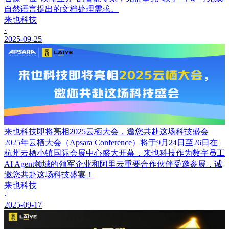
自然语言提出的文档处理需求。
来也科技
·
2025-09-25
来也科技即将亮相2025云栖大会，邀您共赴这场科技盛会
2025年云栖大会（Apsara Conference）将于9月24日至26日在
杭州云栖小镇国际会展中心盛大开幕，来也科技作为数字员工
AI Agent领域的领军企业和阿里云重要合作伙伴受邀参展，诚
邀您共赴这场科技盛宴！
来也科技
·
2025-09-17