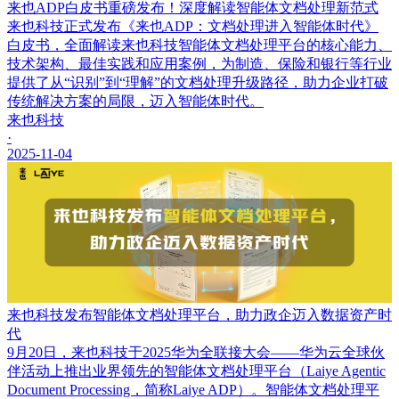
来也ADP白皮书重磅发布！深度解读智能体文档处理新范式
来也科技正式发布《来也ADP：文档处理进入智能体时代》
白皮书，全面解读来也科技智能体文档处理平台的核心能力、
技术架构、最佳实践和应用案例，为制造、保险和银行等行业
提供了从“识别”到“理解”的文档处理升级路径，助力企业打破
传统解决方案的局限，迈入智能体时代。
来也科技
·
2025-11-04
来也科技发布智能体文档处理平台，助力政企迈入数据资产时
代
9月20日，来也科技于2025华为全联接大会——华为云全球伙
伴活动上推出业界领先的智能体文档处理平台（Laiye Agentic
Document Processing，简称Laiye ADP）。智能体文档处理平