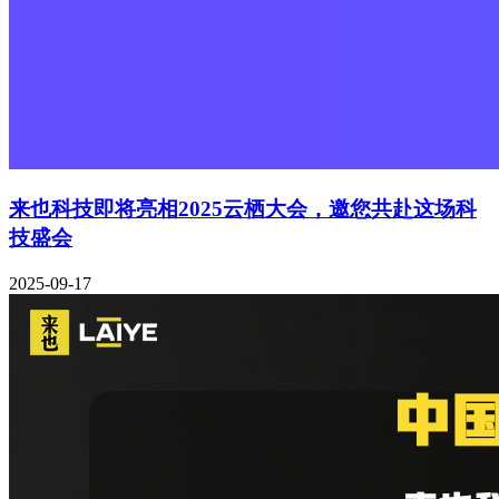
来也科技即将亮相2025云栖大会，邀您共赴这场科
技盛会
2025-09-17