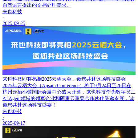
自然语言提出的文档处理需求。
来也科技
·
2025-09-25
来也科技即将亮相2025云栖大会，邀您共赴这场科技盛会
2025年云栖大会（Apsara Conference）将于9月24日至26日在
杭州云栖小镇国际会展中心盛大开幕，来也科技作为数字员工
AI Agent领域的领军企业和阿里云重要合作伙伴受邀参展，诚
邀您共赴这场科技盛宴！
来也科技
·
2025-09-17