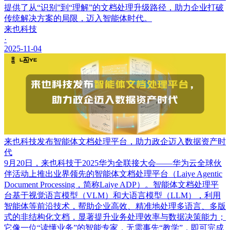
提供了从“识别”到“理解”的文档处理升级路径，助力企业打破
传统解决方案的局限，迈入智能体时代。
来也科技
·
2025-11-04
来也科技发布智能体文档处理平台，助力政企迈入数据资产时
代
9月20日，来也科技于2025华为全联接大会——华为云全球伙
伴活动上推出业界领先的智能体文档处理平台（Laiye Agentic
Document Processing，简称Laiye ADP）。智能体文档处理平
台基于视觉语言模型（VLM）和大语言模型（LLM），利用
智能体等前沿技术，帮助企业高效、精准地处理多语言、多版
式的非结构化文档，显著提升业务处理效率与数据决策能力；
它像一位“读懂业务”的智能专家，无需事先“教学”，即可完成