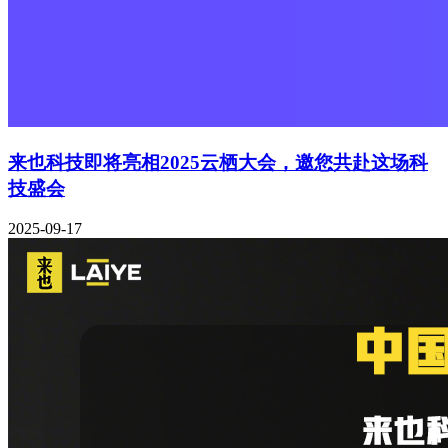
来也科技即将亮相2025云栖大会，邀您共赴这场科
技盛会
2025-09-17