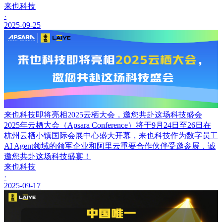
来也科技
·
2025-09-25
来也科技即将亮相2025云栖大会，邀您共赴这场科技盛会
2025年云栖大会（Apsara Conference）将于9月24日至26日在
杭州云栖小镇国际会展中心盛大开幕，来也科技作为数字员工
AI Agent领域的领军企业和阿里云重要合作伙伴受邀参展，诚
邀您共赴这场科技盛宴！
来也科技
·
2025-09-17