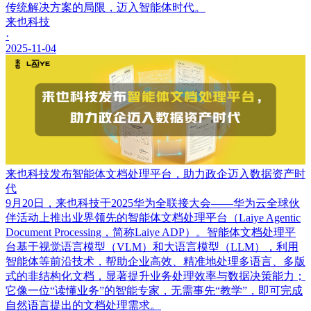
传统解决方案的局限，迈入智能体时代。
来也科技
·
2025-11-04
来也科技发布智能体文档处理平台，助力政企迈入数据资产时
代
9月20日，来也科技于2025华为全联接大会——华为云全球伙
伴活动上推出业界领先的智能体文档处理平台（Laiye Agentic
Document Processing，简称Laiye ADP）。智能体文档处理平
台基于视觉语言模型（VLM）和大语言模型（LLM），利用
智能体等前沿技术，帮助企业高效、精准地处理多语言、多版
式的非结构化文档，显著提升业务处理效率与数据决策能力；
它像一位“读懂业务”的智能专家，无需事先“教学”，即可完成
自然语言提出的文档处理需求。