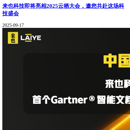
来也科技即将亮相2025云栖大会，邀您共赴这场科
技盛会
2025-09-17