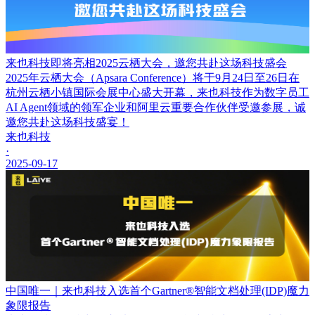
来也科技即将亮相2025云栖大会，邀您共赴这场科技盛会
2025年云栖大会（Apsara Conference）将于9月24日至26日在
杭州云栖小镇国际会展中心盛大开幕，来也科技作为数字员工
AI Agent领域的领军企业和阿里云重要合作伙伴受邀参展，诚
邀您共赴这场科技盛宴！
来也科技
·
2025-09-17
中国唯一｜来也科技入选首个Gartner®智能文档处理(IDP)魔力
象限报告