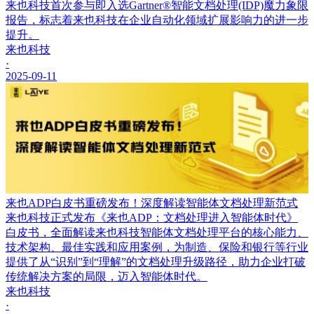
来也科技首次参与即入选Gartner®智能文档处理(IDP)魔力象限
报告，标志着来也科技在企业自动化领域扩展影响力的进一步
提升。
来也科技
·
2025-09-11
来也ADP白皮书重磅发布！深度解读智能体文档处理新范式
来也科技正式发布《来也ADP：文档处理进入智能体时代》
白皮书，全面解读来也科技智能体文档处理平台的核心能力、
技术架构、最佳实践和应用案例，为制造、保险和银行等行业
提供了从“识别”到“理解”的文档处理升级路径，助力企业打破
传统解决方案的局限，迈入智能体时代。
来也科技
·