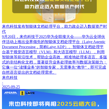
来也科技发布智能体文档处理平台，助力政企迈入数据资产时
代
9月20日，来也科技于2025华为全联接大会——华为云全球伙
伴活动上推出业界领先的智能体文档处理平台（Laiye Agentic
Document Processing，简称Laiye ADP）。智能体文档处理平
台基于视觉语言模型（VLM）和大语言模型（LLM），利用
智能体等前沿技术，帮助企业高效、精准地处理多语言、多版
式的非结构化文档，显著提升业务处理效率与数据决策能力；
它像一位“读懂业务”的智能专家，无需事先“教学”，即可完成
自然语言提出的文档处理需求。
来也科技
·
2025-09-25