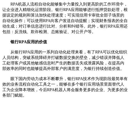
RPA机器人流程自动化能够集中力量投入到更高阶的工作环境中，
让企业进入精细化运营阶段。
银行
RPA应用
能够进行抵押贷款处理，根
据设定的规则和算法加快处理速度；可实现信用卡审批全部子场景的
自动化操作；可以使用
RPA向客户发送自动提醒；实现财务报表的全自
动生成；对订单信息进行比对、分析和纠错等。此外，
银行
RPA应用
还
包括：反洗钱、欺诈检测、总账验证、对公开户等。
银行
RPA应用
的价值
从
银行
RPA应用
的一系列自动化处理来看，有了
RPA可以优化组织
人员结构，突破系统障碍并打破数据交换的壁垒，减少错误并降低人
工处理客户或其他敏感信息时产生的数据丢失或泄露风险，在提高内
部效率的同时也能够提高外部客户的满意度，为银行持续创造价值。
眼下国内劳动力成本不断攀升，银行
RPA技术作为现阶段最简单有
效的业务流程自动化工具之一，能够在多个
银行
应用
场景里面替代人
工为企业降本增效，今后
RPA机器人将会服务更多的企业、为更多的业
务部门赋能。