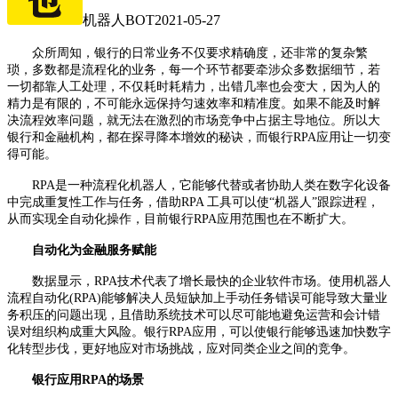
机器人BOT
2021-05-27
众所周知，银行的日常业务不仅要求精确度，还非常的复杂繁
琐，多数都是流程化的业务，每一个环节都要牵涉众多数据细节，若
一切都靠人工处理，不仅耗时耗精力，出错几率也会变大，因为人的
精力是有限的，不可能永远保持匀速效率和精准度。如果不能及时解
决流程效率问题，就无法在激烈的市场竞争中占据主导地位。所以大
银行和金融机构，都在探寻降本增效的秘诀，而
银行
RPA应用
让一切变
得可能。
RPA是一种流程化机器人，它能够代替或者协助人类在数字化设备
中完成重复性工作与任务，借助RPA 工具可以使“机器人”跟踪进程，
从而实现全自动化操作，目前
银行
RPA应用
范围也在不断扩大。
自动化为金融服务赋能
数据显示，
RPA技术代表了增长最快的企业软件市场。使用机器人
流程
自动化
(RPA)能够解决人员短缺加上手动任务错误可能导致大量业
务积压的问题出现，且借助系统技术可以尽可能地避免运营和会计错
误对组织构成重大风险。
银行
RPA应用，
可以使银行能够
迅速加快数字
化转型步伐，更好地应对市场挑战，应对同类企业之间的竞争。
银行应用
RPA的场景