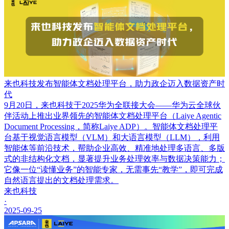
来也科技发布智能体文档处理平台，助力政企迈入数据资产时
代
9月20日，来也科技于2025华为全联接大会——华为云全球伙
伴活动上推出业界领先的智能体文档处理平台（Laiye Agentic
Document Processing，简称Laiye ADP）。智能体文档处理平
台基于视觉语言模型（VLM）和大语言模型（LLM），利用
智能体等前沿技术，帮助企业高效、精准地处理多语言、多版
式的非结构化文档，显著提升业务处理效率与数据决策能力；
它像一位“读懂业务”的智能专家，无需事先“教学”，即可完成
自然语言提出的文档处理需求。
来也科技
·
2025-09-25