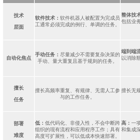
整体技
技术
软件技术：
软件机器人被配置为完成员
包括业
工通常必须完成的例行、单调的任务。
层面
端到端
手动任务：
尽量减少不需要复杂决策的
自动化
焦点
以消除
手动、量大重复且基于规则的任务。
擅长
擅长高频率重复、有规律、无需人工参
擅长无
与的工作任务。
任务
低：
低代码化、非侵入性，不会中断跨
高：
一
部署
组织的现有流程和应用程序工作；具有
和集成
难度
高度可扩展性，可以低成本快速部署。