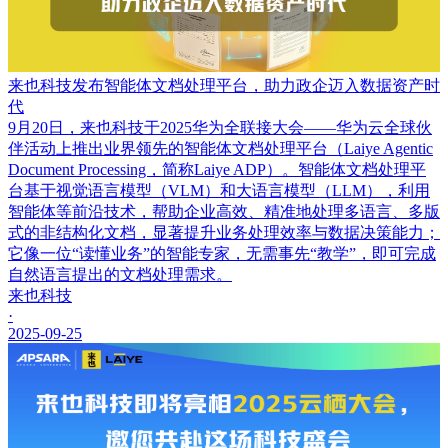
来也科技发布智能体文档处理平台，助力政企迈入数据资产时
代
9月20日，来也科技于2025华为全联接大会——华为云全球伙
伴活动上推出业界领先的智能体文档处理平台（Laiye Agentic
Document Processing，简称Laiye ADP）。智能体文档处理平
台基于视觉语言模型（VLM）和大语言模型（LLM），利用
智能体等前沿技术，帮助企业高效、精准地处理多语言、多版
式的非结构化文档，显著提升业务处理效率与数据决策能力；
它像一位“读懂业务”的智能专家，无需事先“教学”，即可完成
自然语言提出的文档处理需求。
来也科技
·
2025-09-25