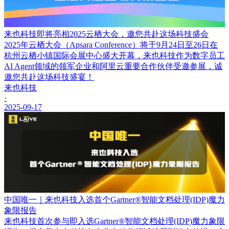
来也科技即将亮相2025云栖大会，邀您共赴这场科技盛会
2025年云栖大会（Apsara Conference）将于9月24日至26日在
杭州云栖小镇国际会展中心盛大开幕，来也科技作为数字员工
AI Agent领域的领军企业和阿里云重要合作伙伴受邀参展，诚
邀您共赴这场科技盛宴！
来也科技
·
2025-09-17
中国唯一｜来也科技入选首个Gartner®智能文档处理(IDP)魔力
象限报告
来也科技首次参与即入选Gartner®智能文档处理(IDP)魔力象限