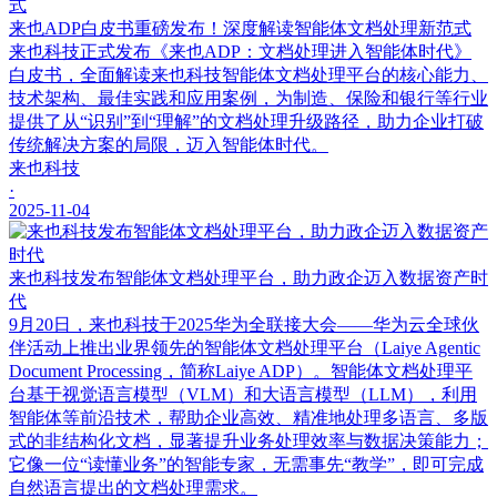
来也ADP白皮书重磅发布！深度解读智能体文档处理新范式
来也科技正式发布《来也ADP：文档处理进入智能体时代》
白皮书，全面解读来也科技智能体文档处理平台的核心能力、
技术架构、最佳实践和应用案例，为制造、保险和银行等行业
提供了从“识别”到“理解”的文档处理升级路径，助力企业打破
传统解决方案的局限，迈入智能体时代。
来也科技
·
2025-11-04
来也科技发布智能体文档处理平台，助力政企迈入数据资产时
代
9月20日，来也科技于2025华为全联接大会——华为云全球伙
伴活动上推出业界领先的智能体文档处理平台（Laiye Agentic
Document Processing，简称Laiye ADP）。智能体文档处理平
台基于视觉语言模型（VLM）和大语言模型（LLM），利用
智能体等前沿技术，帮助企业高效、精准地处理多语言、多版
式的非结构化文档，显著提升业务处理效率与数据决策能力；
它像一位“读懂业务”的智能专家，无需事先“教学”，即可完成
自然语言提出的文档处理需求。