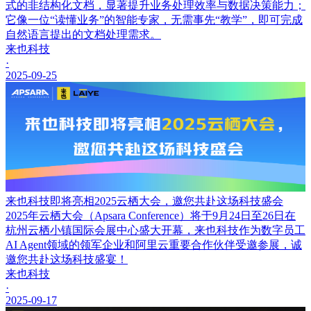
式的非结构化文档，显著提升业务处理效率与数据决策能力；
它像一位“读懂业务”的智能专家，无需事先“教学”，即可完成
自然语言提出的文档处理需求。
来也科技
·
2025-09-25
来也科技即将亮相2025云栖大会，邀您共赴这场科技盛会
2025年云栖大会（Apsara Conference）将于9月24日至26日在
杭州云栖小镇国际会展中心盛大开幕，来也科技作为数字员工
AI Agent领域的领军企业和阿里云重要合作伙伴受邀参展，诚
邀您共赴这场科技盛宴！
来也科技
·
2025-09-17