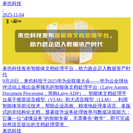
来也科技
·
2025-11-04
来也科技发布智能体文档处理平台，助力政企迈入数据资产时
代
9月20日，来也科技于2025华为全联接大会——华为云全球伙
伴活动上推出业界领先的智能体文档处理平台（Laiye Agentic
Document Processing，简称Laiye ADP）。智能体文档处理平
台基于视觉语言模型（VLM）和大语言模型（LLM），利用
智能体等前沿技术，帮助企业高效、精准地处理多语言、多版
式的非结构化文档，显著提升业务处理效率与数据决策能力；
它像一位“读懂业务”的智能专家，无需事先“教学”，即可完成
自然语言提出的文档处理需求。
来也科技