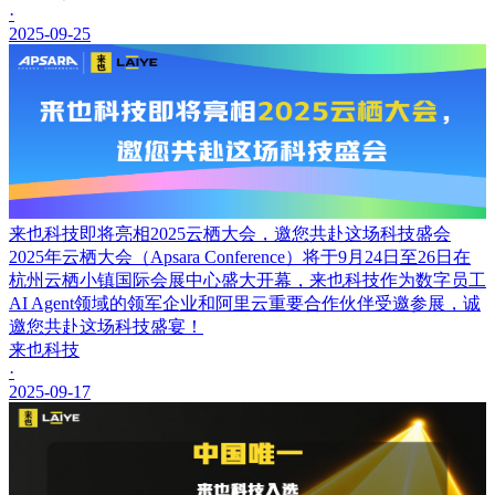
·
2025-09-25
来也科技即将亮相2025云栖大会，邀您共赴这场科技盛会
2025年云栖大会（Apsara Conference）将于9月24日至26日在
杭州云栖小镇国际会展中心盛大开幕，来也科技作为数字员工
AI Agent领域的领军企业和阿里云重要合作伙伴受邀参展，诚
邀您共赴这场科技盛宴！
来也科技
·
2025-09-17