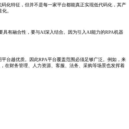
代码化特征，但并不是每一家平台都能真正实现低代码化，其产
性化。
有融合性，要与AI深入结合。因为引入AI能力的RPA机器
平台越优质。因此RPA平台覆盖范围必须足够广泛。例如，来
业，在财务管理、人力资源、客服、法务、采购等场景也发挥着