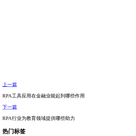
上一篇
RPA工具应用在金融业能起到哪些作用
下一篇
RPA行业为教育领域提供哪些助力
热门标签