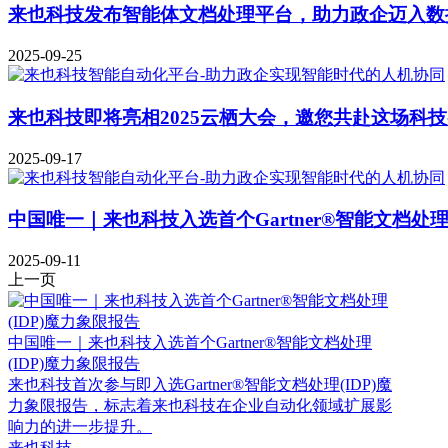
来也科技发布智能体文档处理平台，助力政企迈入数
2025-09-25
来也科技即将亮相2025云栖大会，邀您共赴这场科
2025-09-17
中国唯一｜来也科技入选首个Gartner®智能文档处理
2025-09-11
上一页
中国唯一｜来也科技入选首个Gartner®智能文档处理
(IDP)魔力象限报告
来也科技首次参与即入选Gartner®智能文档处理(IDP)魔
力象限报告，标志着来也科技在企业自动化领域扩展影
响力的进一步提升。
来也科技