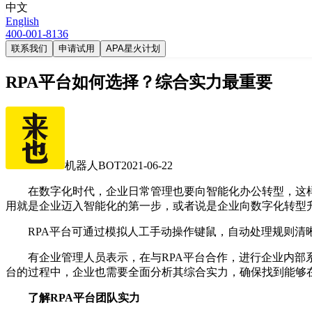
中文
English
400-001-8136
联系我们
申请试用
APA星火计划
RPA平台如何选择？综合实力最重要
机器人BOT
2021-06-22
在数字化时代，企业日常管理也要向智能化办公转型，这样才
用就是企业迈入智能化的第一步，或者说是企业向数字化转型升
RPA平台可通过模拟人工手动操作键鼠，自动处理规则清晰
有企业管理人员表示，在与RPA平台合作，进行企业内部系
台的过程中，企业也需要全面分析其综合实力，确保找到能够
了解RPA平台团队实力