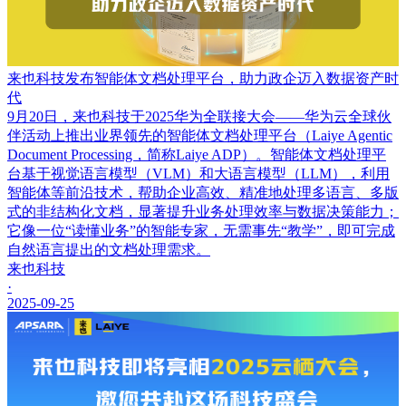
来也科技发布智能体文档处理平台，助力政企迈入数据资产时
代
9月20日，来也科技于2025华为全联接大会——华为云全球伙
伴活动上推出业界领先的智能体文档处理平台（Laiye Agentic
Document Processing，简称Laiye ADP）。智能体文档处理平
台基于视觉语言模型（VLM）和大语言模型（LLM），利用
智能体等前沿技术，帮助企业高效、精准地处理多语言、多版
式的非结构化文档，显著提升业务处理效率与数据决策能力；
它像一位“读懂业务”的智能专家，无需事先“教学”，即可完成
自然语言提出的文档处理需求。
来也科技
·
2025-09-25