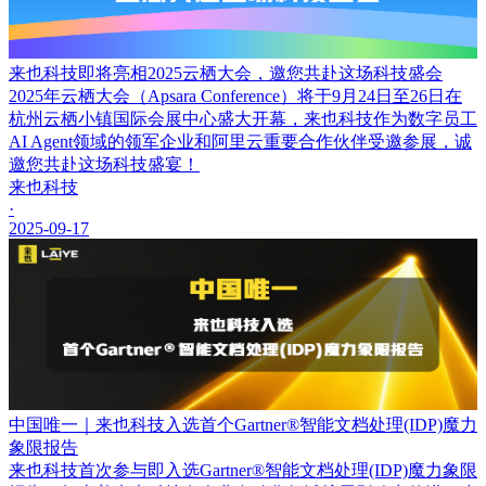
来也科技即将亮相2025云栖大会，邀您共赴这场科技盛会
2025年云栖大会（Apsara Conference）将于9月24日至26日在
杭州云栖小镇国际会展中心盛大开幕，来也科技作为数字员工
AI Agent领域的领军企业和阿里云重要合作伙伴受邀参展，诚
邀您共赴这场科技盛宴！
来也科技
·
2025-09-17
中国唯一｜来也科技入选首个Gartner®智能文档处理(IDP)魔力
象限报告
来也科技首次参与即入选Gartner®智能文档处理(IDP)魔力象限