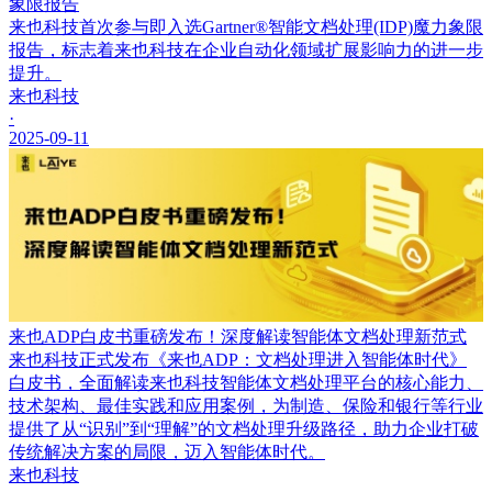
象限报告
来也科技首次参与即入选Gartner®智能文档处理(IDP)魔力象限
报告，标志着来也科技在企业自动化领域扩展影响力的进一步
提升。
来也科技
·
2025-09-11
来也ADP白皮书重磅发布！深度解读智能体文档处理新范式
来也科技正式发布《来也ADP：文档处理进入智能体时代》
白皮书，全面解读来也科技智能体文档处理平台的核心能力、
技术架构、最佳实践和应用案例，为制造、保险和银行等行业
提供了从“识别”到“理解”的文档处理升级路径，助力企业打破
传统解决方案的局限，迈入智能体时代。
来也科技