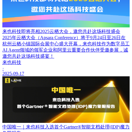
来也科技即将亮相2025云栖大会，邀您共赴这场科技盛会
2025年云栖大会（Apsara Conference）将于9月24日至26日在
杭州云栖小镇国际会展中心盛大开幕，来也科技作为数字员工
AI Agent领域的领军企业和阿里云重要合作伙伴受邀参展，诚
邀您共赴这场科技盛宴！
来也科技
·
2025-09-17
中国唯一｜来也科技入选首个Gartner®智能文档处理(IDP)魔力