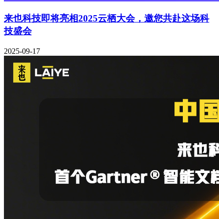
来也科技即将亮相2025云栖大会，邀您共赴这场科
技盛会
2025-09-17