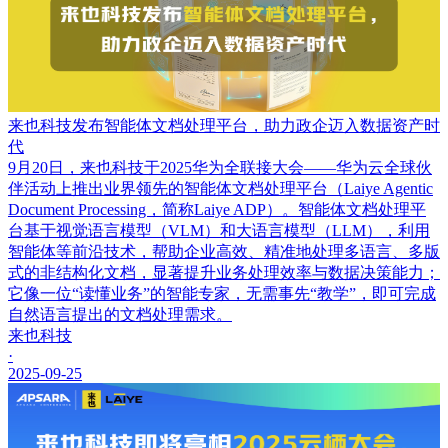
来也科技发布智能体文档处理平台，助力政企迈入数据资产时
代
9月20日，来也科技于2025华为全联接大会——华为云全球伙
伴活动上推出业界领先的智能体文档处理平台（Laiye Agentic
Document Processing，简称Laiye ADP）。智能体文档处理平
台基于视觉语言模型（VLM）和大语言模型（LLM），利用
智能体等前沿技术，帮助企业高效、精准地处理多语言、多版
式的非结构化文档，显著提升业务处理效率与数据决策能力；
它像一位“读懂业务”的智能专家，无需事先“教学”，即可完成
自然语言提出的文档处理需求。
来也科技
·
2025-09-25