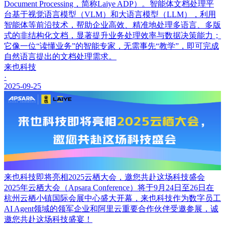
Document Processing，简称Laiye ADP）。智能体文档处理平
台基于视觉语言模型（VLM）和大语言模型（LLM），利用
智能体等前沿技术，帮助企业高效、精准地处理多语言、多版
式的非结构化文档，显著提升业务处理效率与数据决策能力；
它像一位“读懂业务”的智能专家，无需事先“教学”，即可完成
自然语言提出的文档处理需求。
来也科技
·
2025-09-25
来也科技即将亮相2025云栖大会，邀您共赴这场科技盛会
2025年云栖大会（Apsara Conference）将于9月24日至26日在
杭州云栖小镇国际会展中心盛大开幕，来也科技作为数字员工
AI Agent领域的领军企业和阿里云重要合作伙伴受邀参展，诚
邀您共赴这场科技盛宴！