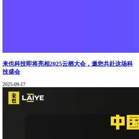
来也科技即将亮相2025云栖大会，邀您共赴这场科
技盛会
2025-09-17