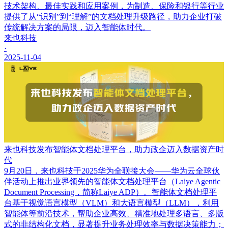
技术架构、最佳实践和应用案例，为制造、保险和银行等行业
提供了从“识别”到“理解”的文档处理升级路径，助力企业打破
传统解决方案的局限，迈入智能体时代。
来也科技
·
2025-11-04
来也科技发布智能体文档处理平台，助力政企迈入数据资产时
代
9月20日，来也科技于2025华为全联接大会——华为云全球伙
伴活动上推出业界领先的智能体文档处理平台（Laiye Agentic
Document Processing，简称Laiye ADP）。智能体文档处理平
台基于视觉语言模型（VLM）和大语言模型（LLM），利用
智能体等前沿技术，帮助企业高效、精准地处理多语言、多版
式的非结构化文档，显著提升业务处理效率与数据决策能力；