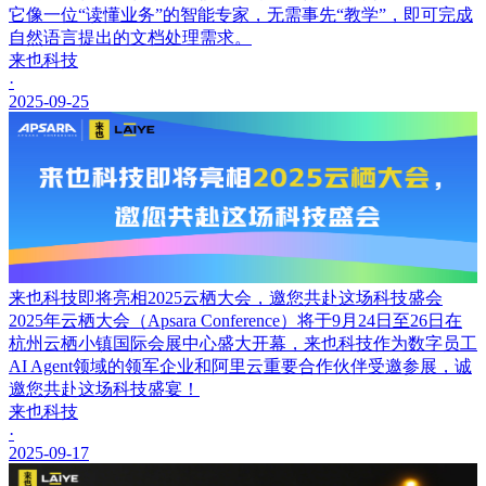
它像一位“读懂业务”的智能专家，无需事先“教学”，即可完成
自然语言提出的文档处理需求。
来也科技
·
2025-09-25
来也科技即将亮相2025云栖大会，邀您共赴这场科技盛会
2025年云栖大会（Apsara Conference）将于9月24日至26日在
杭州云栖小镇国际会展中心盛大开幕，来也科技作为数字员工
AI Agent领域的领军企业和阿里云重要合作伙伴受邀参展，诚
邀您共赴这场科技盛宴！
来也科技
·
2025-09-17