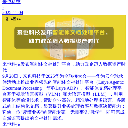
来也科技
·
2025-11-04
来也科技发布智能体文档处理平台，助力政企迈入数据资产时
代
9月20日，来也科技于2025华为全联接大会——华为云全球伙
伴活动上推出业界领先的智能体文档处理平台（Laiye Agentic
Document Processing，简称Laiye ADP）。智能体文档处理平
台基于视觉语言模型（VLM）和大语言模型（LLM），利用
智能体等前沿技术，帮助企业高效、精准地处理多语言、多版
式的非结构化文档，显著提升业务处理效率与数据决策能力；
它像一位“读懂业务”的智能专家，无需事先“教学”，即可完成
自然语言提出的文档处理需求。
来也科技