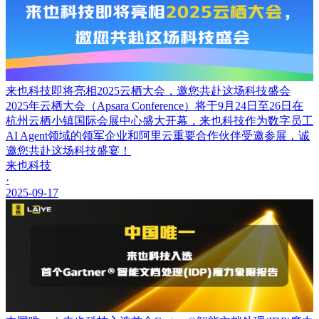
来也科技即将亮相2025云栖大会，邀您共赴这场科技盛会
2025年云栖大会（Apsara Conference）将于9月24日至26日在
杭州云栖小镇国际会展中心盛大开幕，来也科技作为数字员工
AI Agent领域的领军企业和阿里云重要合作伙伴受邀参展，诚
邀您共赴这场科技盛宴！
来也科技
·
2025-09-17