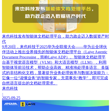
来也科技发布智能体文档处理平台，助力政企迈入数据资产时
代
9月20日，来也科技于2025华为全联接大会——华为云全球伙
伴活动上推出业界领先的智能体文档处理平台（Laiye Agentic
Document Processing，简称Laiye ADP）。智能体文档处理平
台基于视觉语言模型（VLM）和大语言模型（LLM），利用
智能体等前沿技术，帮助企业高效、精准地处理多语言、多版
式的非结构化文档，显著提升业务处理效率与数据决策能力；
它像一位“读懂业务”的智能专家，无需事先“教学”，即可完成
自然语言提出的文档处理需求。
来也科技
·
2025-09-25