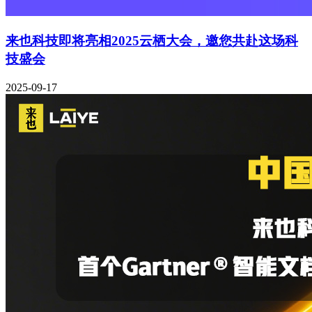
来也科技即将亮相2025云栖大会，邀您共赴这场科
技盛会
2025-09-17