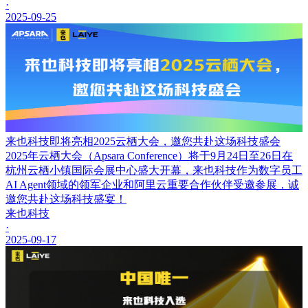
·
2025-09-25
来也科技即将亮相2025云栖大会，邀您共赴这场科技盛会
2025年云栖大会（Apsara Conference）将于9月24日至26日在
杭州云栖小镇国际会展中心盛大开幕，来也科技作为数字员工
AI Agent领域的领军企业和阿里云重要合作伙伴受邀参展，诚
邀您共赴这场科技盛宴！
来也科技
·
2025-09-17