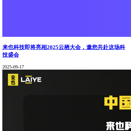
来也科技即将亮相2025云栖大会，邀您共赴这场科
技盛会
2025-09-17