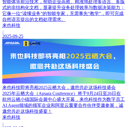
智能体等前沿技术，帮助企业高效、精准地处理多语言、多版
式的非结构化文档，显著提升业务处理效率与数据决策能力；
它像一位“读懂业务”的智能专家，无需事先“教学”，即可完成
自然语言提出的文档处理需求。
来也科技
·
2025-09-25
来也科技即将亮相2025云栖大会，邀您共赴这场科技盛会
2025年云栖大会（Apsara Conference）将于9月24日至26日在
杭州云栖小镇国际会展中心盛大开幕，来也科技作为数字员工
AI Agent领域的领军企业和阿里云重要合作伙伴受邀参展，诚
邀您共赴这场科技盛宴！
来也科技
·