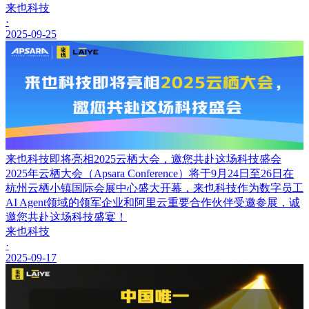
来也科技
·
2025-09-25
来也科技即将亮相2025云栖大会，邀您共赴这场科技盛会
2025年云栖大会（Apsara Conference）将于9月24日至26日在
杭州云栖小镇国际会展中心盛大开幕，来也科技作为数字员工
AI Agent领域的领军企业和阿里云重要合作伙伴受邀参展，诚
邀您共赴这场科技盛宴！
来也科技
·
2025-09-17