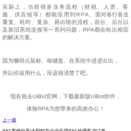
实际上，当前很多业务流程（财税、人资、客
服、供应链等）都能应用到RPA。
面对各行各业
重复、耗时、
复杂、
易出错
的流程，前台、后台以
及新旧系统连接等一系列问题，
RPA
都会给出相应
的解决方案。
因为懒得点鼠标、敲键盘、在系统中进进出出，
所以你该用什么，应该很清楚了吧。
现在就去
UiBot
官网，下载最新版
UiBot
软件，
体验
RPA
为您带来的高效办公！
上一篇
RPA案例分享|大型时装企业应用RPA处理客户订单