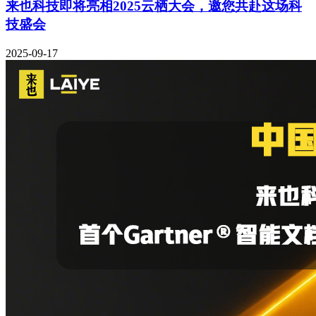
来也科技即将亮相2025云栖大会，邀您共赴这场科
技盛会
2025-09-17