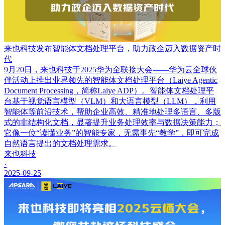
来也科技发布智能体文档处理平台，助力政企迈入数据资产时
代
9月20日，来也科技于2025华为全联接大会——华为云全球伙
伴活动上推出业界领先的智能体文档处理平台（Laiye Agentic
Document Processing，简称Laiye ADP）。智能体文档处理平
台基于视觉语言模型（VLM）和大语言模型（LLM），利用
智能体等前沿技术，帮助企业高效、精准地处理多语言、多版
式的非结构化文档，显著提升业务处理效率与数据决策能力；
它像一位“读懂业务”的智能专家，无需事先“教学”，即可完成
自然语言提出的文档处理需求。
来也科技
·
2025-09-25