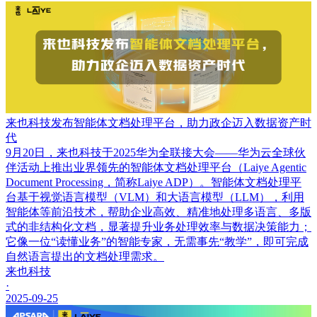
来也科技发布智能体文档处理平台，助力政企迈入数据资产时
代
9月20日，来也科技于2025华为全联接大会——华为云全球伙
伴活动上推出业界领先的智能体文档处理平台（Laiye Agentic
Document Processing，简称Laiye ADP）。智能体文档处理平
台基于视觉语言模型（VLM）和大语言模型（LLM），利用
智能体等前沿技术，帮助企业高效、精准地处理多语言、多版
式的非结构化文档，显著提升业务处理效率与数据决策能力；
它像一位“读懂业务”的智能专家，无需事先“教学”，即可完成
自然语言提出的文档处理需求。
来也科技
·
2025-09-25