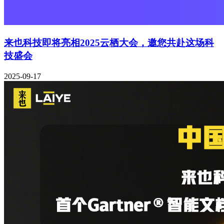
来也科技即将亮相2025云栖大会，邀您共赴这场科
技盛会
2025-09-17