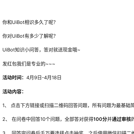
你和UiBot相识多久了呢？
你对UiBot有多少了解呢？
UiBot知识小问答，答对就送现金哦~
发红包我们是专业的~~~
活动时间：
4月9日-4月18日
活动内容：
1、 点击下方链接或扫描二维码回答问题，所有问题为最基础
2、 在问卷中回答10个问题，全部答对获得
100分
并
通过审核
3、 回答完问卷后千万要选择点击抽奖，之后使用微信扫描二