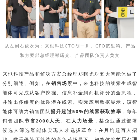
从左到右依次为：来也科技CTO胡一川、CFO范里鸿、产品
和方案部总经理郑曙光、产品团队负责人黄文
来也科技产品和解决方案总经理郑曙光对五大智能体做了
分别阐述。例如，在
销售场景
中，来也科技的线索生成智
能体可完成从客户挖掘、信息补全到商机评分的全流程，
并输出多维度的优质潜在线索。实际应用数据显示，该智
能体可助力销售团队
提升超过50%的线索获取效率
，每年
销售团队
节省2000人天
。在
人力场景
，某企业通过部署
候选人筛选智能体实现人才选拔革命：在月均超百人招
聘、数千份简历筛选的高负荷场景下，智能体将
简历处理