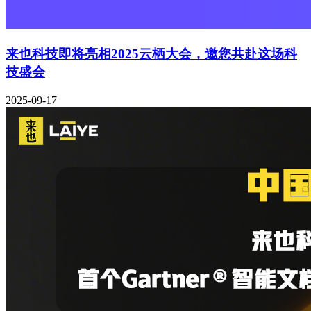
来也科技即将亮相2025云栖大会，邀您共赴这场科
技盛会
2025-09-17