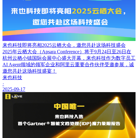
来也科技即将亮相2025云栖大会，邀您共赴这场科技盛会
2025年云栖大会（Apsara Conference）将于9月24日至26日在
杭州云栖小镇国际会展中心盛大开幕，来也科技作为数字员工
AI Agent领域的领军企业和阿里云重要合作伙伴受邀参展，诚
邀您共赴这场科技盛宴！
来也科技
·
2025-09-17