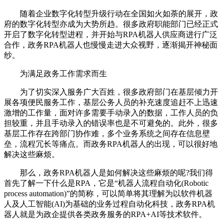
随着企业数字化转型升级行动在全国如火如荼的展开，政
府的数字化转型亦成为大势所趋。很多政府职能部门已经正式
开启了数字化转型进程，并开始与RPA机器人供应商进行广泛
合作，政务RPA机器人也慢慢走进大众视野，逐渐揭开神秘面
纱。
为满足政务工作需求而生
为了切实深入服务广大百姓，很多政府部门在基层倾力开
展各项便民服务工作，基层公务人员的补充速度追赶不上迅速
激增的工作量，面对许多需要手动录入的数据，工作人员的负
担较重，并且手动录入的错误率也是不可避免的。此外，很多
基层工作存在跨部门协作难，多个业务系统之间存在信息壁
垒，流程冗长等痛点。而政务RPA机器人的出现，可以很好地
解决这些麻烦。
那么，政务RPA机器人是如何解决这些麻烦的呢?我们得
首先了解一下什么是RPA，它是“机器人流程自动化(Robotic
process automation)”的简称，可以简单将其理解为以软件机器
人及人工智能(AI)为基础的业务过程自动化科技，政务RPA机
器人就是为政企提供各类政务服务的RPA+AI等技术软件。