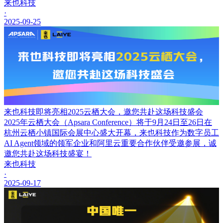
来也科技
·
2025-09-25
来也科技即将亮相2025云栖大会，邀您共赴这场科技盛会
2025年云栖大会（Apsara Conference）将于9月24日至26日在
杭州云栖小镇国际会展中心盛大开幕，来也科技作为数字员工
AI Agent领域的领军企业和阿里云重要合作伙伴受邀参展，诚
邀您共赴这场科技盛宴！
来也科技
·
2025-09-17