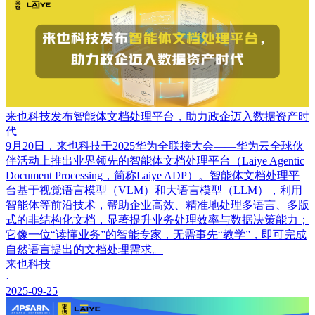
来也科技发布智能体文档处理平台，助力政企迈入数据资产时
代
9月20日，来也科技于2025华为全联接大会——华为云全球伙
伴活动上推出业界领先的智能体文档处理平台（Laiye Agentic
Document Processing，简称Laiye ADP）。智能体文档处理平
台基于视觉语言模型（VLM）和大语言模型（LLM），利用
智能体等前沿技术，帮助企业高效、精准地处理多语言、多版
式的非结构化文档，显著提升业务处理效率与数据决策能力；
它像一位“读懂业务”的智能专家，无需事先“教学”，即可完成
自然语言提出的文档处理需求。
来也科技
·
2025-09-25