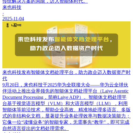
传统解决方案的局限，迈入智能体时代。
来也科技
·
2025-11-04
来也科技发布智能体文档处理平台，助力政企迈入数据资产时
代
9月20日，来也科技于2025华为全联接大会——华为云全球伙
伴活动上推出业界领先的智能体文档处理平台（Laiye Agentic
Document Processing，简称Laiye ADP）。智能体文档处理平
台基于视觉语言模型（VLM）和大语言模型（LLM），利用
智能体等前沿技术，帮助企业高效、精准地处理多语言、多版
式的非结构化文档，显著提升业务处理效率与数据决策能力；
它像一位“读懂业务”的智能专家，无需事先“教学”，即可完成
自然语言提出的文档处理需求。