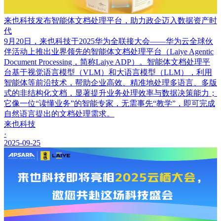
来也科技发布智能体文档处理平台，助力政企迈入数据资产时
代
9月20日，来也科技于2025华为全联接大会——华为云全球伙
伴活动上推出业界领先的智能体文档处理平台（Laiye Agentic
Document Processing，简称Laiye ADP）。智能体文档处理平
台基于视觉语言模型（VLM）和大语言模型（LLM），利用
智能体等前沿技术，帮助企业高效、精准地处理多语言、多版
式的非结构化文档，显著提升业务处理效率与数据决策能力；
它像一位“读懂业务”的智能专家，无需事先“教学”，即可完成
自然语言提出的文档处理需求。
来也科技
·
2025-09-25