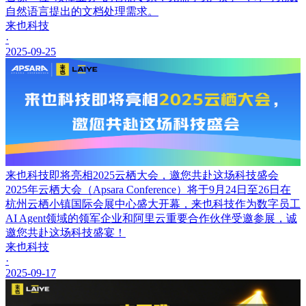
自然语言提出的文档处理需求。
来也科技
·
2025-09-25
来也科技即将亮相2025云栖大会，邀您共赴这场科技盛会
2025年云栖大会（Apsara Conference）将于9月24日至26日在
杭州云栖小镇国际会展中心盛大开幕，来也科技作为数字员工
AI Agent领域的领军企业和阿里云重要合作伙伴受邀参展，诚
邀您共赴这场科技盛宴！
来也科技
·
2025-09-17