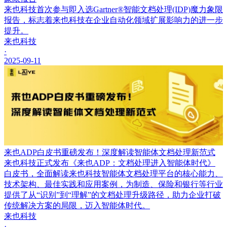
来也科技首次参与即入选Gartner®智能文档处理(IDP)魔力象限
报告，标志着来也科技在企业自动化领域扩展影响力的进一步
提升。
来也科技
·
2025-09-11
来也ADP白皮书重磅发布！深度解读智能体文档处理新范式
来也科技正式发布《来也ADP：文档处理进入智能体时代》
白皮书，全面解读来也科技智能体文档处理平台的核心能力、
技术架构、最佳实践和应用案例，为制造、保险和银行等行业
提供了从“识别”到“理解”的文档处理升级路径，助力企业打破
传统解决方案的局限，迈入智能体时代。
来也科技
·