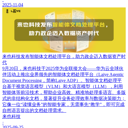
2025-11-04
来也科技发布智能体文档处理平台，助力政企迈入数据资产时
代
9月20日，来也科技于2025华为全联接大会——华为云全球伙
伴活动上推出业界领先的智能体文档处理平台（Laiye Agentic
Document Processing，简称Laiye ADP）。智能体文档处理平
台基于视觉语言模型（VLM）和大语言模型（LLM），利用
智能体等前沿技术，帮助企业高效、精准地处理多语言、多版
式的非结构化文档，显著提升业务处理效率与数据决策能力；
它像一位“读懂业务”的智能专家，无需事先“教学”，即可完成
自然语言提出的文档处理需求。
来也科技
·
2025-09-25