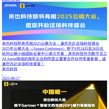
来也科技即将亮相2025云栖大会，邀您共赴这场科技盛会
2025年云栖大会（Apsara Conference）将于9月24日至26日在
杭州云栖小镇国际会展中心盛大开幕，来也科技作为数字员工
AI Agent领域的领军企业和阿里云重要合作伙伴受邀参展，诚
邀您共赴这场科技盛宴！
来也科技
·
2025-09-17