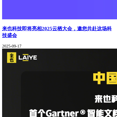
来也科技即将亮相2025云栖大会，邀您共赴这场科
技盛会
2025-09-17