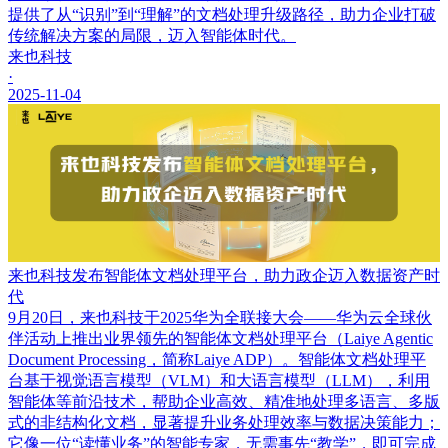
提供了从“识别”到“理解”的文档处理升级路径，助力企业打破
传统解决方案的局限，迈入智能体时代。
来也科技
·
2025-11-04
来也科技发布智能体文档处理平台，助力政企迈入数据资产时
代
9月20日，来也科技于2025华为全联接大会——华为云全球伙
伴活动上推出业界领先的智能体文档处理平台（Laiye Agentic
Document Processing，简称Laiye ADP）。智能体文档处理平
台基于视觉语言模型（VLM）和大语言模型（LLM），利用
智能体等前沿技术，帮助企业高效、精准地处理多语言、多版
式的非结构化文档，显著提升业务处理效率与数据决策能力；
它像一位“读懂业务”的智能专家，无需事先“教学”，即可完成