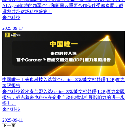
AI Agent领域的领军企业和阿里云重要合作伙伴受邀参展，诚
邀您共赴这场科技盛宴！
来也科技
·
2025-09-17
中国唯一｜来也科技入选首个Gartner®智能文档处理(IDP)魔力
象限报告
来也科技首次参与即入选Gartner®智能文档处理(IDP)魔力象限
报告，标志着来也科技在企业自动化领域扩展影响力的进一步
提升。
来也科技
·
2025-09-11
下一页