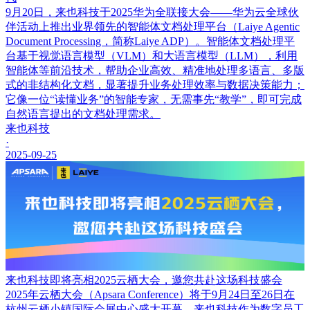
9月20日，来也科技于2025华为全联接大会——华为云全球伙
伴活动上推出业界领先的智能体文档处理平台（Laiye Agentic
Document Processing，简称Laiye ADP）。智能体文档处理平
台基于视觉语言模型（VLM）和大语言模型（LLM），利用
智能体等前沿技术，帮助企业高效、精准地处理多语言、多版
式的非结构化文档，显著提升业务处理效率与数据决策能力；
它像一位“读懂业务”的智能专家，无需事先“教学”，即可完成
自然语言提出的文档处理需求。
来也科技
·
2025-09-25
来也科技即将亮相2025云栖大会，邀您共赴这场科技盛会
2025年云栖大会（Apsara Conference）将于9月24日至26日在
杭州云栖小镇国际会展中心盛大开幕，来也科技作为数字员工