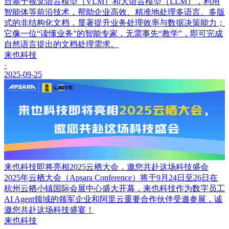
台基于视觉语言模型（VLM）和大语言模型（LLM），利用
智能体等前沿技术，帮助企业高效、精准地处理多语言、多版
式的非结构化文档，显著提升业务处理效率与数据决策能力；
它像一位“读懂业务”的智能专家，无需事先“教学”，即可完成
自然语言提出的文档处理需求。
来也科技
·
2025-09-25
来也科技即将亮相2025云栖大会，邀您共赴这场科技盛会
2025年云栖大会（Apsara Conference）将于9月24日至26日在
杭州云栖小镇国际会展中心盛大开幕，来也科技作为数字员工
AI Agent领域的领军企业和阿里云重要合作伙伴受邀参展，诚
邀您共赴这场科技盛宴！
来也科技