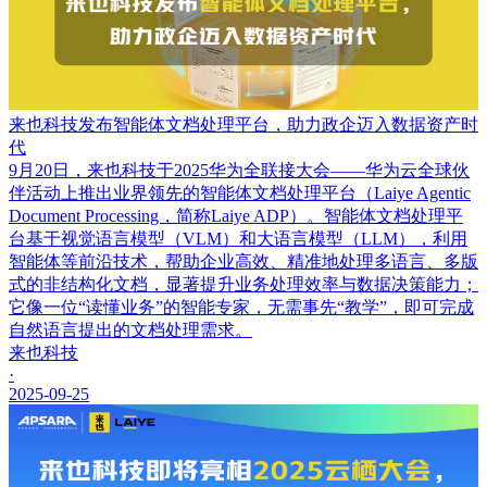
来也科技发布智能体文档处理平台，助力政企迈入数据资产时
代
9月20日，来也科技于2025华为全联接大会——华为云全球伙
伴活动上推出业界领先的智能体文档处理平台（Laiye Agentic
Document Processing，简称Laiye ADP）。智能体文档处理平
台基于视觉语言模型（VLM）和大语言模型（LLM），利用
智能体等前沿技术，帮助企业高效、精准地处理多语言、多版
式的非结构化文档，显著提升业务处理效率与数据决策能力；
它像一位“读懂业务”的智能专家，无需事先“教学”，即可完成
自然语言提出的文档处理需求。
来也科技
·
2025-09-25