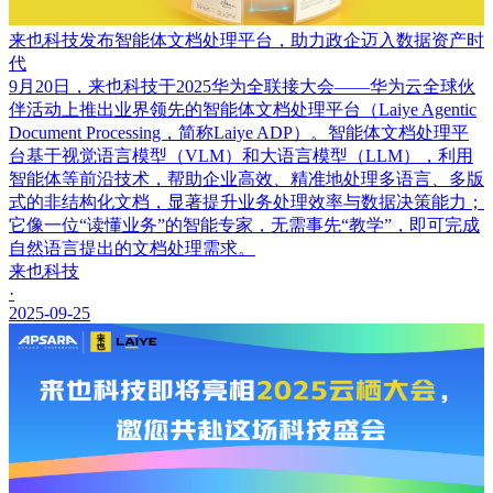
来也科技发布智能体文档处理平台，助力政企迈入数据资产时
代
9月20日，来也科技于2025华为全联接大会——华为云全球伙
伴活动上推出业界领先的智能体文档处理平台（Laiye Agentic
Document Processing，简称Laiye ADP）。智能体文档处理平
台基于视觉语言模型（VLM）和大语言模型（LLM），利用
智能体等前沿技术，帮助企业高效、精准地处理多语言、多版
式的非结构化文档，显著提升业务处理效率与数据决策能力；
它像一位“读懂业务”的智能专家，无需事先“教学”，即可完成
自然语言提出的文档处理需求。
来也科技
·
2025-09-25