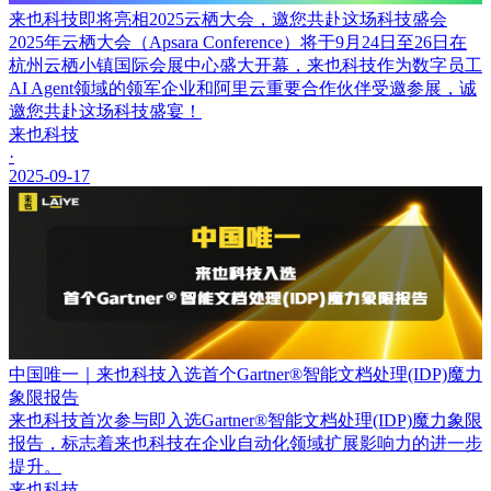
来也科技即将亮相2025云栖大会，邀您共赴这场科技盛会
2025年云栖大会（Apsara Conference）将于9月24日至26日在
杭州云栖小镇国际会展中心盛大开幕，来也科技作为数字员工
AI Agent领域的领军企业和阿里云重要合作伙伴受邀参展，诚
邀您共赴这场科技盛宴！
来也科技
·
2025-09-17
中国唯一｜来也科技入选首个Gartner®智能文档处理(IDP)魔力
象限报告
来也科技首次参与即入选Gartner®智能文档处理(IDP)魔力象限
报告，标志着来也科技在企业自动化领域扩展影响力的进一步
提升。
来也科技