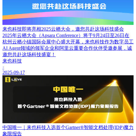
来也科技即将亮相2025云栖大会，邀您共赴这场科技盛会
2025年云栖大会（Apsara Conference）将于9月24日至26日在
杭州云栖小镇国际会展中心盛大开幕，来也科技作为数字员工
AI Agent领域的领军企业和阿里云重要合作伙伴受邀参展，诚
邀您共赴这场科技盛宴！
来也科技
·
2025-09-17
中国唯一｜来也科技入选首个Gartner®智能文档处理(IDP)魔力
象限报告