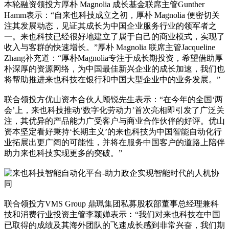
本轮融资领投方厚朴 Magnolia 成长基金联席主管Gunther
Hamm表示：“自来也科技成立之初，厚朴 Magnolia 便密切关
注其发展动态，见证其成长为中国企业服务行业的领军者之
一。来也科技已经很好地建立了属于自己的商业模式，实现了
收入与客群的快速增长。”厚朴 Magnolia 联席主管Jacqueline
Zhang补充道：“厚朴Magnolia专注于成长期投资，希望借助厚
朴深厚的资源网络，为中国最佳新兴企业的成长加速，我们也
将帮助推进来也科技在银行和中国大型企业中的业务发展。”
联合领投方优山资本合伙人顾锐先生表示：“在今年的全国‘两
会’上，来也科技推动‘数字化劳动力’首次亮相即引发了广泛关
注，其优异的产品能力广受客户与商业合作伙伴的好评。优山
资本坚定看好秉持‘长期主义’的来也科技为中国智能自动化行
业拓展出更广阔的可能性，并将在服务中国客户的道路上陪伴
助力来也科技实现更多的突破。”
联合领投方VMS Group 鼎珮集团私募股权部董事总经理兼科
技和消费行业投资主管李颖婵表示︰“我们对来也科技在中国
已取得的成绩及其海外团队的飞速成长感到非常兴奋，我们期