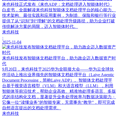
来也科技正式发布《来也ADP：文档处理进入智能体时代》
白皮书，全面解读来也科技智能体文档处理平台的核心能力、
技术架构、最佳实践和应用案例，为制造、保险和银行等行业
提供了从“识别”到“理解”的文档处理升级路径，助力企业打破
传统解决方案的局限，迈入智能体时代。
来也科技
·
2025-11-04
来也科技发布智能体文档处理平台，助力政企迈入数据资产时
代
9月20日，来也科技于2025华为全联接大会——华为云全球伙
伴活动上推出业界领先的智能体文档处理平台（Laiye Agentic
Document Processing，简称Laiye ADP）。智能体文档处理平
台基于视觉语言模型（VLM）和大语言模型（LLM），利用
智能体等前沿技术，帮助企业高效、精准地处理多语言、多版
式的非结构化文档，显著提升业务处理效率与数据决策能力；
它像一位“读懂业务”的智能专家，无需事先“教学”，即可完成
自然语言提出的文档处理需求。
来也科技