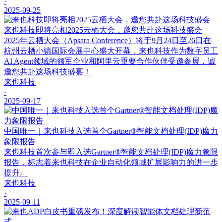
·
2025-09-25
来也科技即将亮相2025云栖大会，邀您共赴这场科技盛会
2025年云栖大会（Apsara Conference）将于9月24日至26日在
杭州云栖小镇国际会展中心盛大开幕，来也科技作为数字员工
AI Agent领域的领军企业和阿里云重要合作伙伴受邀参展，诚
邀您共赴这场科技盛宴！
来也科技
·
2025-09-17
中国唯一｜来也科技入选首个Gartner®智能文档处理(IDP)魔力
象限报告
来也科技首次参与即入选Gartner®智能文档处理(IDP)魔力象限
报告，标志着来也科技在企业自动化领域扩展影响力的进一步
提升。
来也科技
·
2025-09-11