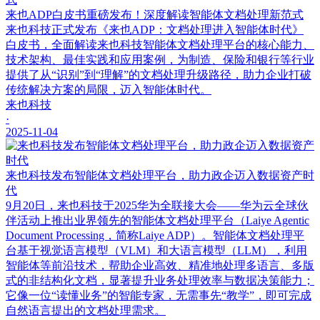
来也ADP白皮书重磅发布！深度解读智能体文档处理新范式
来也科技正式发布《来也ADP：文档处理进入智能体时代》
白皮书，全面解读来也科技智能体文档处理平台的核心能力、
技术架构、最佳实践和应用案例，为制造、保险和银行等行业
提供了从“识别”到“理解”的文档处理升级路径，助力企业打破
传统解决方案的局限，迈入智能体时代。
来也科技
·
2025-11-04
来也科技发布智能体文档处理平台，助力政企迈入数据资产时
代
9月20日，来也科技于2025华为全联接大会——华为云全球伙
伴活动上推出业界领先的智能体文档处理平台（Laiye Agentic
Document Processing，简称Laiye ADP）。智能体文档处理平
台基于视觉语言模型（VLM）和大语言模型（LLM），利用
智能体等前沿技术，帮助企业高效、精准地处理多语言、多版
式的非结构化文档，显著提升业务处理效率与数据决策能力；
它像一位“读懂业务”的智能专家，无需事先“教学”，即可完成
自然语言提出的文档处理需求。