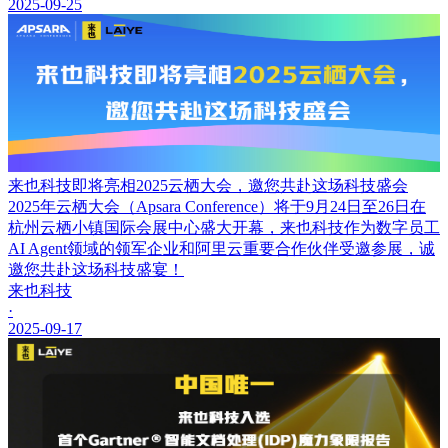
2025-09-25
来也科技即将亮相2025云栖大会，邀您共赴这场科技盛会
2025年云栖大会（Apsara Conference）将于9月24日至26日在
杭州云栖小镇国际会展中心盛大开幕，来也科技作为数字员工
AI Agent领域的领军企业和阿里云重要合作伙伴受邀参展，诚
邀您共赴这场科技盛宴！
来也科技
·
2025-09-17