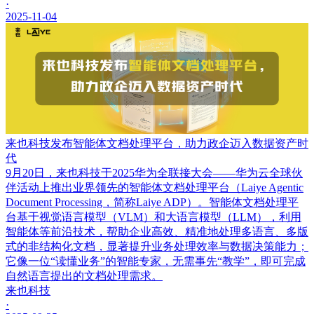
·
2025-11-04
来也科技发布智能体文档处理平台，助力政企迈入数据资产时
代
9月20日，来也科技于2025华为全联接大会——华为云全球伙
伴活动上推出业界领先的智能体文档处理平台（Laiye Agentic
Document Processing，简称Laiye ADP）。智能体文档处理平
台基于视觉语言模型（VLM）和大语言模型（LLM），利用
智能体等前沿技术，帮助企业高效、精准地处理多语言、多版
式的非结构化文档，显著提升业务处理效率与数据决策能力；
它像一位“读懂业务”的智能专家，无需事先“教学”，即可完成
自然语言提出的文档处理需求。
来也科技
·