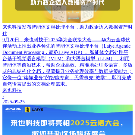
来也科技发布智能体文档处理平台，助力政企迈入数据资产时
代
9月20日，来也科技于2025华为全联接大会——华为云全球伙
伴活动上推出业界领先的智能体文档处理平台（Laiye Agentic
Document Processing，简称Laiye ADP）。智能体文档处理平
台基于视觉语言模型（VLM）和大语言模型（LLM），利用
智能体等前沿技术，帮助企业高效、精准地处理多语言、多版
式的非结构化文档，显著提升业务处理效率与数据决策能力；
它像一位“读懂业务”的智能专家，无需事先“教学”，即可完成
自然语言提出的文档处理需求。
来也科技
·
2025-09-25