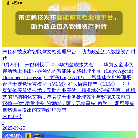
来也科技发布智能体文档处理平台，助力政企迈入数据资产时
代
9月20日，来也科技于2025华为全联接大会——华为云全球伙
伴活动上推出业界领先的智能体文档处理平台（Laiye Agentic
Document Processing，简称Laiye ADP）。智能体文档处理平
台基于视觉语言模型（VLM）和大语言模型（LLM），利用
智能体等前沿技术，帮助企业高效、精准地处理多语言、多版
式的非结构化文档，显著提升业务处理效率与数据决策能力；
它像一位“读懂业务”的智能专家，无需事先“教学”，即可完成
自然语言提出的文档处理需求。
来也科技
·
2025-09-25