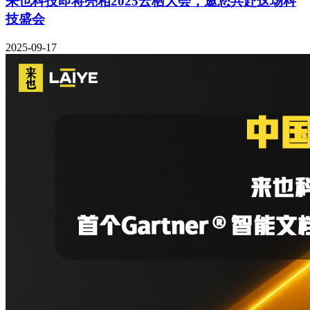
来也科技即将亮相2025云栖大会，邀您共赴这场科
技盛会
2025-09-17