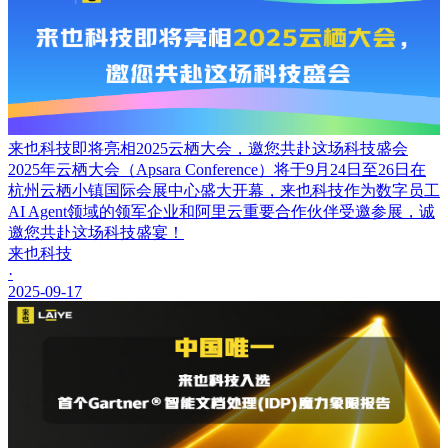
来也科技即将亮相2025云栖大会，邀您共赴这场科技盛会
2025年云栖大会（Apsara Conference）将于9月24日至26日在
杭州云栖小镇国际会展中心盛大开幕，来也科技作为数字员工
AI Agent领域的领军企业和阿里云重要合作伙伴受邀参展，诚
邀您共赴这场科技盛宴！
来也科技
·
2025-09-17