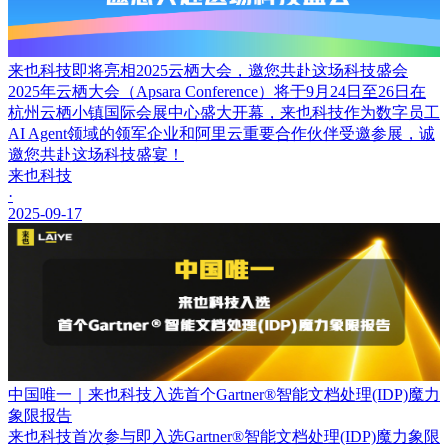
来也科技即将亮相2025云栖大会，邀您共赴这场科技盛会
2025年云栖大会（Apsara Conference）将于9月24日至26日在
杭州云栖小镇国际会展中心盛大开幕，来也科技作为数字员工
AI Agent领域的领军企业和阿里云重要合作伙伴受邀参展，诚
邀您共赴这场科技盛宴！
来也科技
·
2025-09-17
中国唯一｜来也科技入选首个Gartner®智能文档处理(IDP)魔力
象限报告
来也科技首次参与即入选Gartner®智能文档处理(IDP)魔力象限