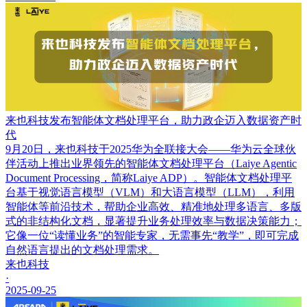
来也科技发布智能体文档处理平台，助力政企迈入数据资产时
代
9月20日，来也科技于2025华为全联接大会——华为云全球伙
伴活动上推出业界领先的智能体文档处理平台（Laiye Agentic
Document Processing，简称Laiye ADP）。智能体文档处理平
台基于视觉语言模型（VLM）和大语言模型（LLM），利用
智能体等前沿技术，帮助企业高效、精准地处理多语言、多版
式的非结构化文档，显著提升业务处理效率与数据决策能力；
它像一位“读懂业务”的智能专家，无需事先“教学”，即可完成
自然语言提出的文档处理需求。
来也科技
·
2025-09-25