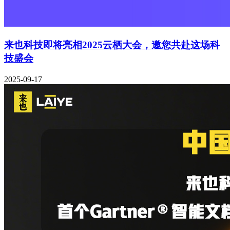
来也科技即将亮相2025云栖大会，邀您共赴这场科
技盛会
2025-09-17