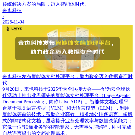
传统解决方案的局限，迈入智能体时代。
来也科技
·
2025-11-04
来也科技发布智能体文档处理平台，助力政企迈入数据资产时
代
9月20日，来也科技于2025华为全联接大会——华为云全球伙
伴活动上推出业界领先的智能体文档处理平台（Laiye Agentic
Document Processing，简称Laiye ADP）。智能体文档处理平
台基于视觉语言模型（VLM）和大语言模型（LLM），利用
智能体等前沿技术，帮助企业高效、精准地处理多语言、多版
式的非结构化文档，显著提升业务处理效率与数据决策能力；
它像一位“读懂业务”的智能专家，无需事先“教学”，即可完成
自然语言提出的文档处理需求。