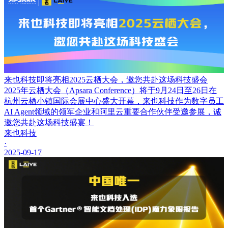
来也科技即将亮相2025云栖大会，邀您共赴这场科技盛会
2025年云栖大会（Apsara Conference）将于9月24日至26日在
杭州云栖小镇国际会展中心盛大开幕，来也科技作为数字员工
AI Agent领域的领军企业和阿里云重要合作伙伴受邀参展，诚
邀您共赴这场科技盛宴！
来也科技
·
2025-09-17