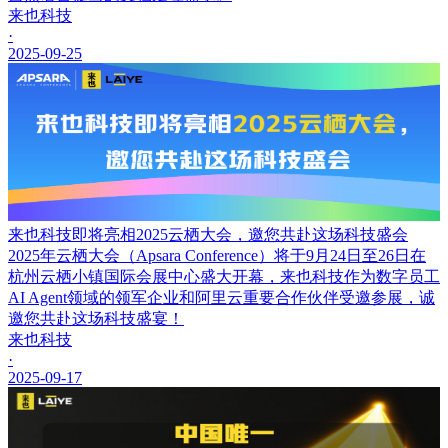
来也科技
·
2025-09-25
来也科技即将亮相2025云栖大会，邀您共赴这场科技盛会
2025年云栖大会（Apsara Conference）将于9月24日至26日在
杭州云栖小镇国际会展中心盛大开幕，来也科技作为数字员工
AI Agent领域的领军企业和阿里云重要合作伙伴受邀参展，诚
邀您共赴这场科技盛宴！
来也科技
·
2025-09-17