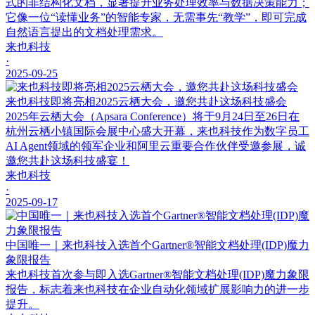
式的非结构化文档，显著提升业务处理效率与数据决策能力；
它像一位“读懂业务”的智能专家，无需事先“教学”，即可完成
自然语言提出的文档处理需求。
来也科技
·
2025-09-25
来也科技即将亮相2025云栖大会，邀您共赴这场科技盛会
2025年云栖大会（Apsara Conference）将于9月24日至26日在
杭州云栖小镇国际会展中心盛大开幕，来也科技作为数字员工
AI Agent领域的领军企业和阿里云重要合作伙伴受邀参展，诚
邀您共赴这场科技盛宴！
来也科技
·
2025-09-17
中国唯一｜来也科技入选首个Gartner®智能文档处理(IDP)魔力
象限报告
来也科技首次参与即入选Gartner®智能文档处理(IDP)魔力象限
报告，标志着来也科技在企业自动化领域扩展影响力的进一步
提升。