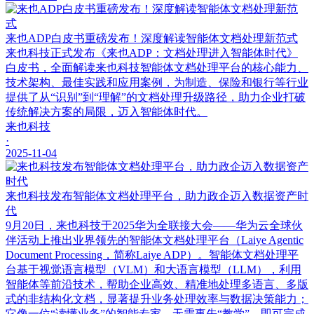
来也ADP白皮书重磅发布！深度解读智能体文档处理新范式
来也科技正式发布《来也ADP：文档处理进入智能体时代》
白皮书，全面解读来也科技智能体文档处理平台的核心能力、
技术架构、最佳实践和应用案例，为制造、保险和银行等行业
提供了从“识别”到“理解”的文档处理升级路径，助力企业打破
传统解决方案的局限，迈入智能体时代。
来也科技
·
2025-11-04
来也科技发布智能体文档处理平台，助力政企迈入数据资产时
代
9月20日，来也科技于2025华为全联接大会——华为云全球伙
伴活动上推出业界领先的智能体文档处理平台（Laiye Agentic
Document Processing，简称Laiye ADP）。智能体文档处理平
台基于视觉语言模型（VLM）和大语言模型（LLM），利用
智能体等前沿技术，帮助企业高效、精准地处理多语言、多版
式的非结构化文档，显著提升业务处理效率与数据决策能力；
它像一位“读懂业务”的智能专家，无需事先“教学”，即可完成