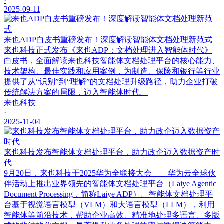
·
2025-09-11
来也ADP白皮书重磅发布！深度解读智能体文档处理新范式
来也科技正式发布《来也ADP：文档处理进入智能体时代》
白皮书，全面解读来也科技智能体文档处理平台的核心能力、
技术架构、最佳实践和应用案例，为制造、保险和银行等行业
提供了从“识别”到“理解”的文档处理升级路径，助力企业打破
传统解决方案的局限，迈入智能体时代。
来也科技
·
2025-11-04
来也科技发布智能体文档处理平台，助力政企迈入数据资产时
代
9月20日，来也科技于2025华为全联接大会——华为云全球伙
伴活动上推出业界领先的智能体文档处理平台（Laiye Agentic
Document Processing，简称Laiye ADP）。智能体文档处理平
台基于视觉语言模型（VLM）和大语言模型（LLM），利用
智能体等前沿技术，帮助企业高效、精准地处理多语言、多版