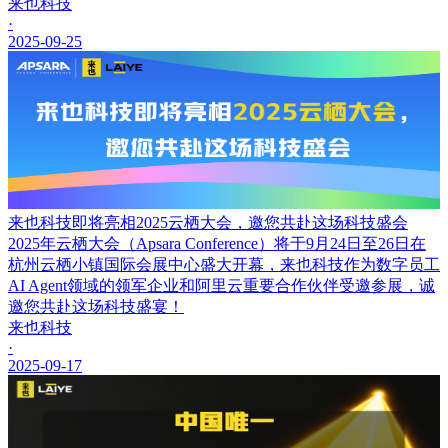
来也科技
·
2025-09-25
来也科技即将亮相2025云栖大会，邀您共赴这场科技盛会
2025年云栖大会（Apsara Conference）将于9月24日至26日在
杭州云栖小镇国际会展中心盛大开幕，来也科技作为数字员工
AI Agent领域的领军企业和阿里云重要合作伙伴受邀参展，诚
邀您共赴这场科技盛宴！
来也科技
·
2025-09-17