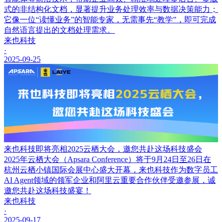
式的非结构化文档，显著提升业务处理效率与数据决策能力；
它像一位“读懂业务”的智能专家，无需事先“教学”，即可完成
自然语言提出的文档处理需求。
来也科技
·
2025-09-25
来也科技即将亮相2025云栖大会，邀您共赴这场科技盛会
2025年云栖大会（Apsara Conference）将于9月24日至26日在
杭州云栖小镇国际会展中心盛大开幕，来也科技作为数字员工
AI Agent领域的领军企业和阿里云重要合作伙伴受邀参展，诚
邀您共赴这场科技盛宴！
来也科技
·
2025-09-17