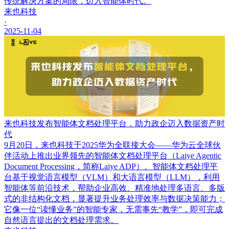
传统解决方案的局限，迈入智能体时代。
来也科技
·
2025-11-04
来也科技发布智能体文档处理平台，助力政企迈入数据资产时
代
9月20日，来也科技于2025华为全联接大会——华为云全球伙
伴活动上推出业界领先的智能体文档处理平台（Laiye Agentic
Document Processing，简称Laiye ADP）。智能体文档处理平
台基于视觉语言模型（VLM）和大语言模型（LLM），利用
智能体等前沿技术，帮助企业高效、精准地处理多语言、多版
式的非结构化文档，显著提升业务处理效率与数据决策能力；
它像一位“读懂业务”的智能专家，无需事先“教学”，即可完成
自然语言提出的文档处理需求。