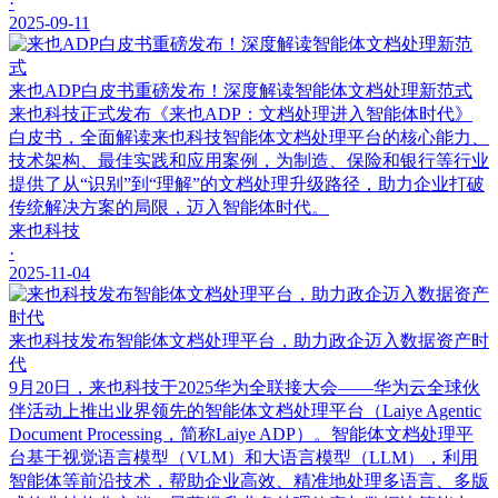
·
2025-09-11
来也ADP白皮书重磅发布！深度解读智能体文档处理新范式
来也科技正式发布《来也ADP：文档处理进入智能体时代》
白皮书，全面解读来也科技智能体文档处理平台的核心能力、
技术架构、最佳实践和应用案例，为制造、保险和银行等行业
提供了从“识别”到“理解”的文档处理升级路径，助力企业打破
传统解决方案的局限，迈入智能体时代。
来也科技
·
2025-11-04
来也科技发布智能体文档处理平台，助力政企迈入数据资产时
代
9月20日，来也科技于2025华为全联接大会——华为云全球伙
伴活动上推出业界领先的智能体文档处理平台（Laiye Agentic
Document Processing，简称Laiye ADP）。智能体文档处理平
台基于视觉语言模型（VLM）和大语言模型（LLM），利用
智能体等前沿技术，帮助企业高效、精准地处理多语言、多版