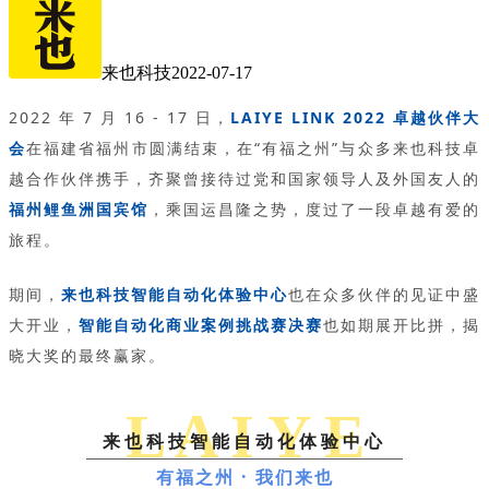
来也科技
2022-07-17
2022 年 7 月 16 - 17 日，
LAIYE LINK 2022 卓越伙伴大
会
在福建省福州市圆满结束，
在
“有福之州”
与众多来也科技卓
越合作伙伴携手，齐聚曾接待过党和国家领导人及外国友人的
福州鲤鱼洲国宾馆
，乘国运昌隆之势，度过了一段卓越有爱的
旅程。
期间，
来也科技智能自动化体验中心
也在众多伙伴的见证中盛
大开业，
智能自动化商业案例挑战赛决赛
也如期展开比拼，揭
晓大奖的最终赢家。
L A I Y E
来也科技智能自动化体验中心
有福之州 · 我们来也