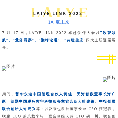
L A I Y E
LAIYE LINK 2022
IA 赢未来
7 月 17 日，LAIYE LINK 2022 卓越伙伴大会以
“数智领
航”、“业务洞察”、“巅峰论道”、“共建生态”
四大主题逐层展
开。
期间，
普华永道中国管理合伙人黄佳
、
天海智数董事长海广
跃
、
德勤中国税务数字科技服务主管合伙人叶建锋
、
中投创展
联合创始人许宏兴
等；以及来也科技董事长兼 CEO 汪冠春，
联席 CEO 兼总裁李玮，联合创始人兼 CTO 胡一川、联合创