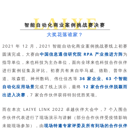
L A I Y E
智能自动化商业案例挑战赛决赛
大奖花落谁家？
2021 年 12 月，2021 智能自动化商业案例挑战赛线上初赛
圆满完成，大赛由
中国信息通信研究院 RPA 产业推进方阵
为
指导单位，来也科技为主办单位，面向全球来也科技合作伙伴
进行案例征集及评比。初赛共有来自毕马威、德勤、普华永
道、埃森哲、神州数码、伟仕佳杰等
36 家企业、63 个智能
自动化应用场景
完成了线上演示，最终
12 家合作伙伴脱颖而
出进入决赛
，7 家合作伙伴获得特别优胜奖项。
而在本次 LAIYE LINK 2022 卓越伙伴大会中，7 个入围合
作伙伴代表进行了现场演示与讲解（部分合作伙伴受疫情影响
未能现场参加），由
现场特邀专家评委及所有到场的合作伙伴