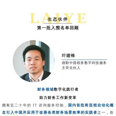
L A I Y E
生态伙伴
第一批入围名单回顾
叶建锋
德勤中国税务数字科技服务
主管合伙人
财务领域
数字化践行者
助力财务工作新变革
拥有
近二十年的 IT 咨询服务经验
，
国内
首批将流程自动化概
念引入中国并应用于改善各类财务场景效率的实践者
之一，在