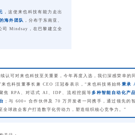
元
，这使来也科技有能力走出
 人的海外团队
，分布于东南亚、
司 Mindsay，在巴黎建立全
r 的持续认可对来也科技至关重要，今年再度入选，我们深感荣幸的
”来也科技董事长兼 CEO 汪冠春表示，“来也科技将始终
秉承 
聚焦 RPA、对话式 AI、IDP、流程挖掘等
多种智能自动化产
台
；与 600+ 合作伙伴及 70 万开发者一同携手，通过领先
至全球政企客户打造数字化劳动力，塑造组织核心竞争力。”