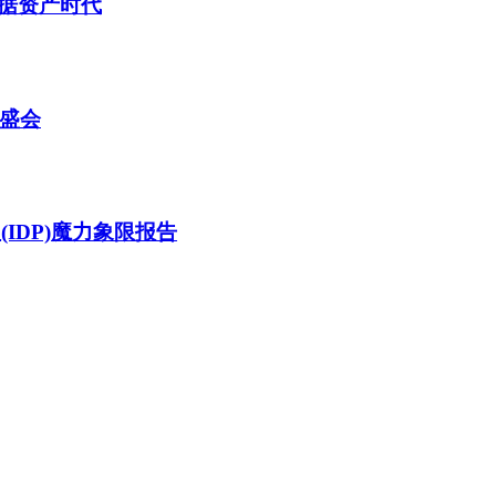
据资产时代
技盛会
(IDP)魔力象限报告