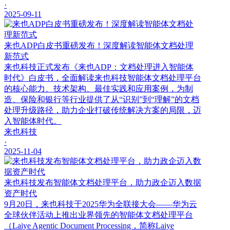
·
2025-09-11
来也ADP白皮书重磅发布！深度解读智能体文档处理
新范式
来也科技正式发布《来也ADP：文档处理进入智能体
时代》白皮书，全面解读来也科技智能体文档处理平台
的核心能力、技术架构、最佳实践和应用案例，为制
造、保险和银行等行业提供了从“识别”到“理解”的文档
处理升级路径，助力企业打破传统解决方案的局限，迈
入智能体时代。
来也科技
·
2025-11-04
来也科技发布智能体文档处理平台，助力政企迈入数据
资产时代
9月20日，来也科技于2025华为全联接大会——华为云
全球伙伴活动上推出业界领先的智能体文档处理平台
（Laiye Agentic Document Processing，简称Laiye