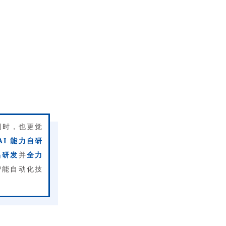
同时，也更觉
AI 能力自研
品研发
并
全力
的智能自动化技