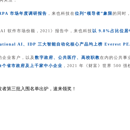
机构关注：
RPA 市场年度调研报告
，来也科技在
位列“领导者”象限
的同时
A+AI 软件市场份额，2021》报告中，来也科技
以 9.8%占比位
tional AI、IDP 三大智能自动化核心产品均上榜 Everest PEA
的企业客户，以及
数字政府、公共医疗、高校职教
在内的公共事
00 余个省市政府及上千家中小企业
，2021 年《财富》世界 50
开发者第三批入围名单出炉，速来领奖！