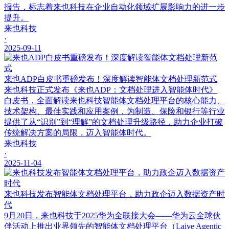
报告，标志着来也科技在企业自动化领域扩展影响力的进一步
提升。
来也科技
·
2025-09-11
来也ADP白皮书重磅发布！深度解读智能体文档处理新范式
来也科技正式发布《来也ADP：文档处理进入智能体时代》
白皮书，全面解读来也科技智能体文档处理平台的核心能力、
技术架构、最佳实践和应用案例，为制造、保险和银行等行业
提供了从“识别”到“理解”的文档处理升级路径，助力企业打破
传统解决方案的局限，迈入智能体时代。
来也科技
·
2025-11-04
来也科技发布智能体文档处理平台，助力政企迈入数据资产时
代
9月20日，来也科技于2025华为全联接大会——华为云全球伙
伴活动上推出业界领先的智能体文档处理平台（Laiye Agentic