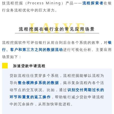
技流程挖掘（Process Mining）产品——
流程探索者
在银
行业务流程优化中的巨大潜力。
L A I Y E
流程挖掘在银行业的常见应用场景
流程挖掘软件可评估银行从前台到后台各个系统的效率，对
银
行、客户和第三方之间的数据流动
进行可视化分析。主要应用
场景如下：
加速贷款申请流程
贷款流程往往贯穿多个系统，流程挖掘能够以流程为
导向
整合横跨多系统的数据
，揭示复杂流程内各个活
动节点的交互状况。比如，通过
识别交付周期过长的
环节和重复的返工操作
，帮助银行减少贷款申请流程
中的冗余操作，从而加快审批进程。