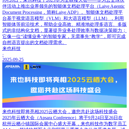
9月20日，来也科技于2025华为全联接大会——华为云全球伙
伴活动上推出业界领先的智能体文档处理平台（Laiye Agentic
Document Processing，简称Laiye ADP）。智能体文档处理平
台基于视觉语言模型（VLM）和大语言模型（LLM），利用
智能体等前沿技术，帮助企业高效、精准地处理多语言、多版
式的非结构化文档，显著提升业务处理效率与数据决策能力；
它像一位“读懂业务”的智能专家，无需事先“教学”，即可完成
自然语言提出的文档处理需求。
来也科技
·
2025-09-25
来也科技即将亮相2025云栖大会，邀您共赴这场科技盛会
2025年云栖大会（Apsara Conference）将于9月24日至26日在
杭州云栖小镇国际会展中心盛大开幕，来也科技作为数字员工