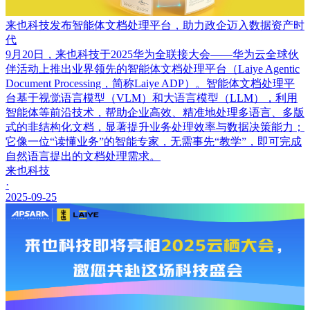
来也科技发布智能体文档处理平台，助力政企迈入数据资产时
代
9月20日，来也科技于2025华为全联接大会——华为云全球伙
伴活动上推出业界领先的智能体文档处理平台（Laiye Agentic
Document Processing，简称Laiye ADP）。智能体文档处理平
台基于视觉语言模型（VLM）和大语言模型（LLM），利用
智能体等前沿技术，帮助企业高效、精准地处理多语言、多版
式的非结构化文档，显著提升业务处理效率与数据决策能力；
它像一位“读懂业务”的智能专家，无需事先“教学”，即可完成
自然语言提出的文档处理需求。
来也科技
·
2025-09-25