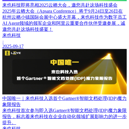
来也科技即将亮相2025云栖大会，邀您共赴这场科技盛会
2025年云栖大会（Apsara Conference）将于9月24日至26日在
杭州云栖小镇国际会展中心盛大开幕，来也科技作为数字员工
AI Agent领域的领军企业和阿里云重要合作伙伴受邀参展，诚
邀您共赴这场科技盛宴！
来也科技
·
2025-09-17
中国唯一｜来也科技入选首个Gartner®智能文档处理(IDP)魔力
象限报告
来也科技首次参与即入选Gartner®智能文档处理(IDP)魔力象限
报告，标志着来也科技在企业自动化领域扩展影响力的进一步
提升。
来也科技