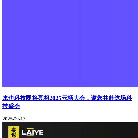
来也科技即将亮相2025云栖大会，邀您共赴这场科
技盛会
2025-09-17