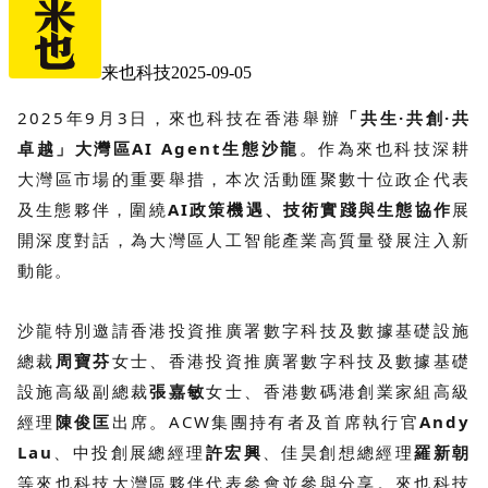
来也科技
2025-09-05
2025年9月3日，來也科技在香港舉辦
「共生·共創·共
卓越」大灣區AI Agent生態沙龍
。作為來也科技深耕
大灣區市場的重要舉措，本次活動匯聚數十位政企代表
及生態夥伴，圍繞
AI政策機遇、技術實踐與生態協作
展
開深度對話，為大灣區人工智能產業高質量發展注入新
動能。
沙龍特別邀請香港投資推廣署數字科技及數據基礎設施
總裁
周寶芬
女士、香港投資推廣署數字科技及數據基礎
設施高級副總裁
張嘉敏
女士、香港數碼港創業家組高級
經理
陳俊匡
出席。
ACW集團持有者及首席執行官
Andy
Lau
、
中投創展總經理
許宏興
、佳昊創想總經理
羅新朝
等來也科技大灣區夥伴代表參會並參與分享。來也科技