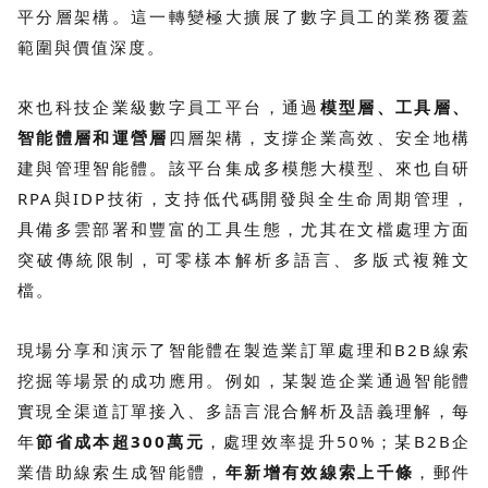
平分層架構。這一轉變極大擴展了數字員工的業務覆蓋
範圍與價值深度。
來也科技企業級數字員工平台，通過
模型層、工具層、
智能體層和運營層
四層架構，支撐企業高效、安全地構
建與管理智能體。該平台集成多模態大模型、來也自研
RPA與IDP技術，支持低代碼開發與全生命周期管理，
具備多雲部署和豐富的工具生態，尤其在文檔處理方面
突破傳統限制，可零樣本解析多語言、多版式複雜文
檔。
現場分享和演示了智能體在製造業訂單處理和B2B線索
挖掘等場景的成功應用。例如，某製造企業通過智能體
實現全渠道訂單接入、多語言混合解析及語義理解，每
年
節省成本超300萬元
，處理效率提升50%；某B2B企
業借助線索生成智能體，
年新增有效線索上千條
，郵件