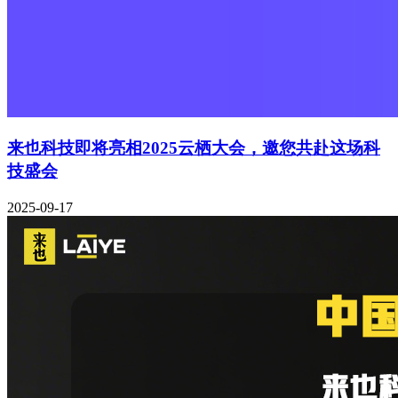
来也科技即将亮相2025云栖大会，邀您共赴这场科
技盛会
2025-09-17