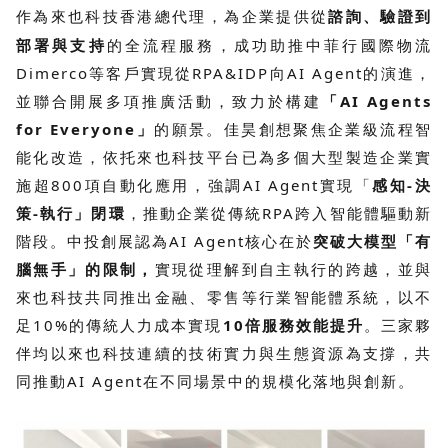
為企業提供從
諮詢、驗證到
作為來也科技香港總代理，
部署與支持
的全流程服務，成功助推中菲行國際物流
Dimerco等客戶實現從RPA&IDP向AI Agent的演進，
並聯合開展多項推廣活動，致力於構建
「AI Agents
for Everyone」
的願景。佳昊創想聚焦企業級流程智
能化改造，依托來也科技平台已為多個大型製造企業實
施超800項自動化應用，強調AI Agent實現「
感知-決
策-執行」閉環
，推動企業從傳統RPA跨入智能體驅動新
階段。中投創展認為AI Agent核心在於
突破大模型「有
腦無手」的限制，
實現從理解到自主執行的跨越，並與
來也科技共同推出金融、零售等行業智能體系統，以不
足10%的傳統人力成本實現
10倍服務效能提升
。三家夥
伴均以來也科技連續的技術實力與生態資源為支撐，共
同推動AI Agent在不同場景中的規模化落地與創新。