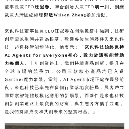
董事長兼CEO
汪冠春
、聯合創始人兼CTO
胡一川
、副總
裁兼大灣區總經理
鄭敏
參加活動。
Wilson Zheng
來也科技董事長兼CEO汪冠春在開場致辭中強調，技術
創新需以生態共建為根基，歡迎各位生態夥伴與來也科
技一起迎接智能體時代。他表示：「
來也科技始終秉持
AI Agents for Everyone初心，致力於讓智能體助
力每個人。
十年創業路上，我們持續產品創新，提升在
全球市場的競爭力，公司三款核心產品均已入選
Gartner魔力象限。當前，AI Agent市場正處在爆發前
夜，來也科技已率先在多個行業落地實驗局，與客戶共
同探索智能體規模化應用的新場景。而夥伴是來也科技
創新創業道路上最寶貴的財富，與生態各方攜手並進，
是我們持續成長和共創未來的堅實根基。」