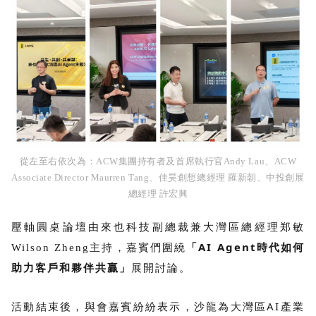
從左至右依次為：
ACW集團持有者及首席執行官Andy Lau、ACW
Associate Director Maurren Tang、
佳昊創想總經理 羅新朝、
中投創展
總經理 許宏興
壓軸圓桌論壇
由
來也科技副總裁兼大灣區總經理郑敏
主持，嘉賓們圍繞
「AI Agent時代如何
Wilson Zheng
助力客戶和夥伴共贏」
展開討論。
活動結束後，與會嘉賓紛紛表示，沙龍為大灣區AI產業