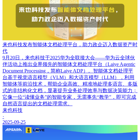
来也科技发布智能体文档处理平台，助力政企迈入数据资产时
代
9月20日，来也科技于2025华为全联接大会——华为云全球伙
伴活动上推出业界领先的智能体文档处理平台（Laiye Agentic
Document Processing，简称Laiye ADP）。智能体文档处理平
台基于视觉语言模型（VLM）和大语言模型（LLM），利用
智能体等前沿技术，帮助企业高效、精准地处理多语言、多版
式的非结构化文档，显著提升业务处理效率与数据决策能力；
它像一位“读懂业务”的智能专家，无需事先“教学”，即可完成
自然语言提出的文档处理需求。
来也科技
·
2025-09-25