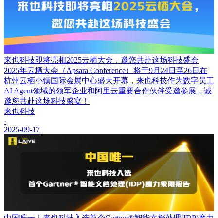
来也科技即将亮相2025云栖大会，邀您共赴这场科技盛会
2025年云栖大会（Apsara Conference）将于9月24日至26日在
杭州云栖小镇国际会展中心盛大开幕，来也科技作为数字员工
AI Agent领域的领军企业和阿里云重要合作伙伴受邀参展，诚
邀您共赴这场科技盛宴！
来也科技
·
2025-09-17
中国唯一｜来也科技入选首个Gartner®智能文档处理(IDP)魔力