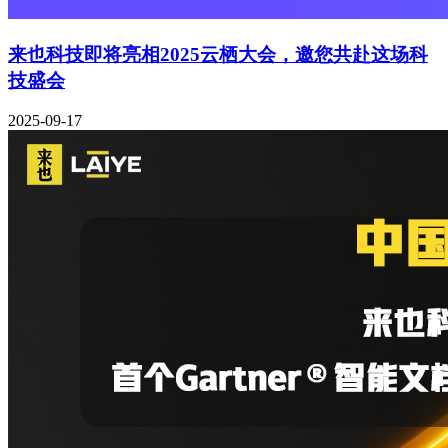
来也科技即将亮相2025云栖大会，邀您共赴这场科
技盛会
2025-09-17