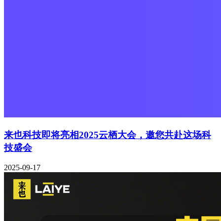
来也科技即将亮相2025云栖大会，邀您共赴这场科
技盛会
2025-09-17