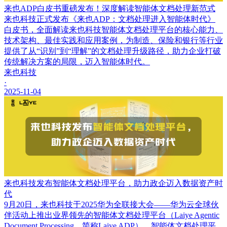
来也ADP白皮书重磅发布！深度解读智能体文档处理新范式
来也科技正式发布《来也ADP：文档处理进入智能体时代》
白皮书，全面解读来也科技智能体文档处理平台的核心能力、
技术架构、最佳实践和应用案例，为制造、保险和银行等行业
提供了从“识别”到“理解”的文档处理升级路径，助力企业打破
传统解决方案的局限，迈入智能体时代。
来也科技
·
2025-11-04
来也科技发布智能体文档处理平台，助力政企迈入数据资产时
代
9月20日，来也科技于2025华为全联接大会——华为云全球伙
伴活动上推出业界领先的智能体文档处理平台（Laiye Agentic
Document Processing，简称Laiye ADP）。智能体文档处理平