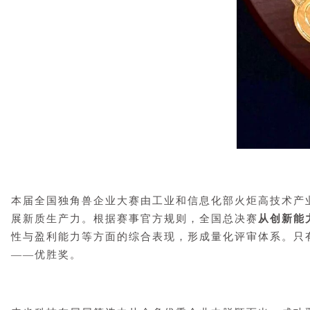
本届全国独角兽企业大赛由工业和信息化部火炬高技术产
展新质生产力。根据赛事官方规则，全国总决赛
从创新能
性与盈利能力等方面的综合表现，形成量化评审体系。只
——优胜奖。