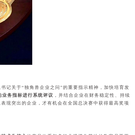
书记关于“独角兽企业之问”的重要指示精神，加快培育发
的业务指标进行系统评议
，并结合企业在财务稳定性、持续
上表现突出的企业，才有机会在全国总决赛中获得最高奖项