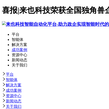
喜报|来也科技荣获全国独角兽
平台
智能体
解决方案
成功案例
资源中心
新闻动态
关于我们
平台
智能体
解决方案
成功案例
资源中心
新闻动态
关于我们