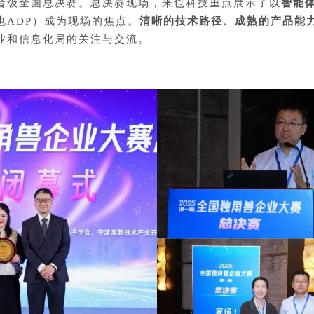
晋级全国总决赛。总决赛现场，来也科技重点展示了以
智能
也ADP）成为现场的焦点。
清晰的技术路径、成熟的产品能
业和信息化局的关注与交流。