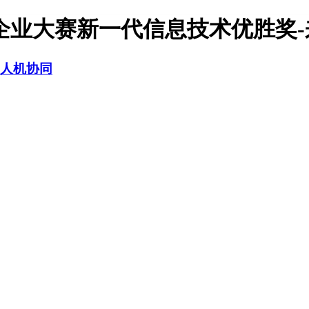
企业大赛新一代信息技术优胜奖-