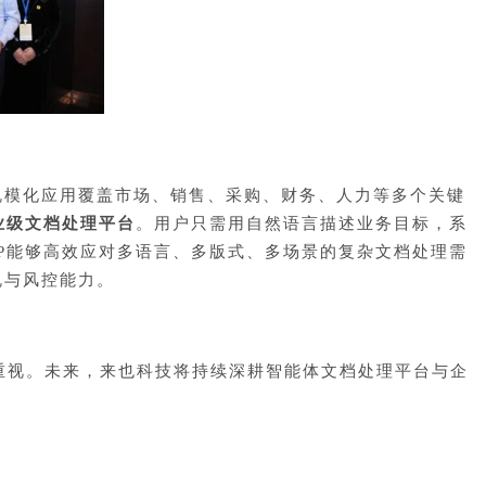
规模化应用覆盖市场、销售、采购、财务、人力等多个关键
业级文档处理平台
。用户只需用自然语言描述业务目标，系
P能够高效应对多语言、多版式、多场景的复杂文档处理需
规与风控能力。
重视。未来，来也科技将持续深耕智能体文档处理平台与企