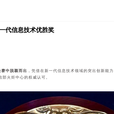
新一代信息技术优胜奖
决赛中脱颖而出
，凭借在新一代信息技术领域的突出创新能力
信部火炬中心的权威认可。