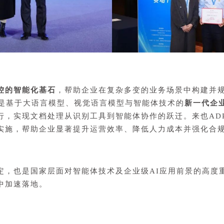
控的智能化基石
，帮助企业在复杂多变的业务场景中构建并
则是基于大语言模型、视觉语言模型与智能体技术的
新一代企
行，实现文档处理从识别工具到智能体协作的跃迁。来也AD
实施，帮助企业显著提升运营效率、降低人力成本并强化合
定，也是国家层面对智能体技术及企业级AI应用前景的高度
中加速落地。