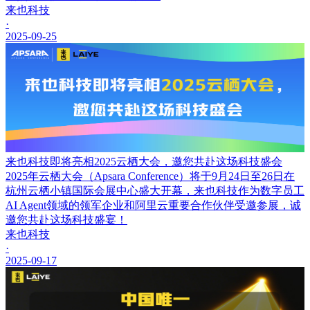
来也科技
·
2025-09-25
来也科技即将亮相2025云栖大会，邀您共赴这场科技盛会
2025年云栖大会（Apsara Conference）将于9月24日至26日在
杭州云栖小镇国际会展中心盛大开幕，来也科技作为数字员工
AI Agent领域的领军企业和阿里云重要合作伙伴受邀参展，诚
邀您共赴这场科技盛宴！
来也科技
·
2025-09-17