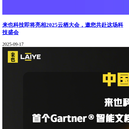
来也科技即将亮相2025云栖大会，邀您共赴这场科
技盛会
2025-09-17