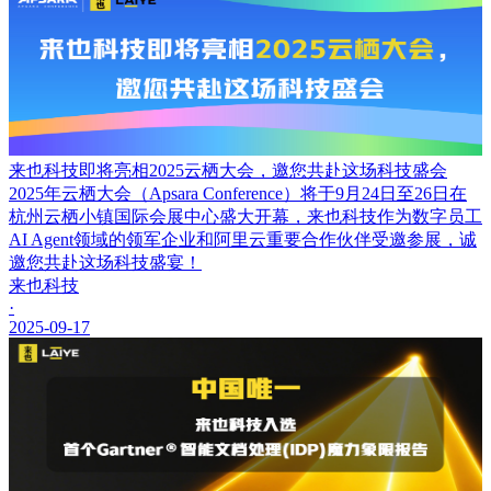
来也科技即将亮相2025云栖大会，邀您共赴这场科技盛会
2025年云栖大会（Apsara Conference）将于9月24日至26日在
杭州云栖小镇国际会展中心盛大开幕，来也科技作为数字员工
AI Agent领域的领军企业和阿里云重要合作伙伴受邀参展，诚
邀您共赴这场科技盛宴！
来也科技
·
2025-09-17