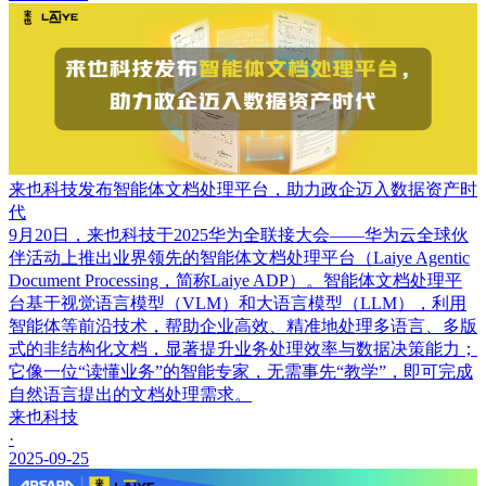
来也科技发布智能体文档处理平台，助力政企迈入数据资产时
代
9月20日，来也科技于2025华为全联接大会——华为云全球伙
伴活动上推出业界领先的智能体文档处理平台（Laiye Agentic
Document Processing，简称Laiye ADP）。智能体文档处理平
台基于视觉语言模型（VLM）和大语言模型（LLM），利用
智能体等前沿技术，帮助企业高效、精准地处理多语言、多版
式的非结构化文档，显著提升业务处理效率与数据决策能力；
它像一位“读懂业务”的智能专家，无需事先“教学”，即可完成
自然语言提出的文档处理需求。
来也科技
·
2025-09-25