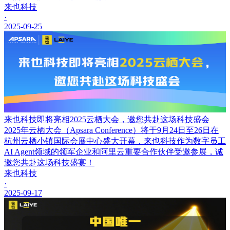
来也科技
·
2025-09-25
来也科技即将亮相2025云栖大会，邀您共赴这场科技盛会
2025年云栖大会（Apsara Conference）将于9月24日至26日在
杭州云栖小镇国际会展中心盛大开幕，来也科技作为数字员工
AI Agent领域的领军企业和阿里云重要合作伙伴受邀参展，诚
邀您共赴这场科技盛宴！
来也科技
·
2025-09-17