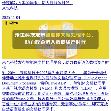
传统解决方案的局限，迈入智能体时代。
来也科技
·
2025-11-04
来也科技发布智能体文档处理平台，助力政企迈入数据资产时
代
9月20日，来也科技于2025华为全联接大会——华为云全球伙
伴活动上推出业界领先的智能体文档处理平台（Laiye Agentic
Document Processing，简称Laiye ADP）。智能体文档处理平
台基于视觉语言模型（VLM）和大语言模型（LLM），利用
智能体等前沿技术，帮助企业高效、精准地处理多语言、多版
式的非结构化文档，显著提升业务处理效率与数据决策能力；
它像一位“读懂业务”的智能专家，无需事先“教学”，即可完成
自然语言提出的文档处理需求。