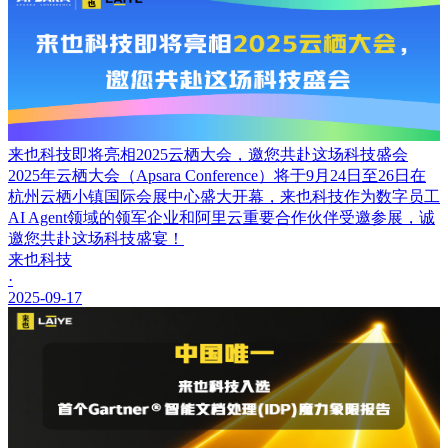
来也科技即将亮相2025云栖大会，邀您共赴这场科技盛会
2025年云栖大会（Apsara Conference）将于9月24日至26日在
杭州云栖小镇国际会展中心盛大开幕，来也科技作为数字员工
AI Agent领域的领军企业和阿里云重要合作伙伴受邀参展，诚
邀您共赴这场科技盛宴！
来也科技
·
2025-09-17