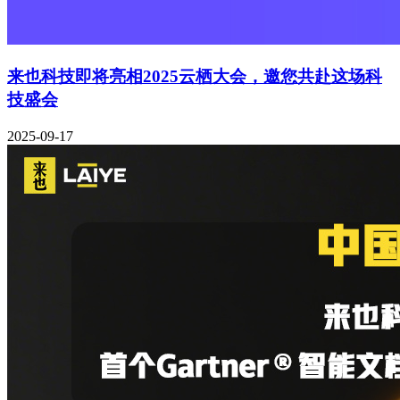
来也科技即将亮相2025云栖大会，邀您共赴这场科
技盛会
2025-09-17