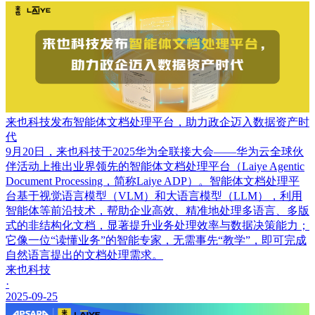
来也科技发布智能体文档处理平台，助力政企迈入数据资产时
代
9月20日，来也科技于2025华为全联接大会——华为云全球伙
伴活动上推出业界领先的智能体文档处理平台（Laiye Agentic
Document Processing，简称Laiye ADP）。智能体文档处理平
台基于视觉语言模型（VLM）和大语言模型（LLM），利用
智能体等前沿技术，帮助企业高效、精准地处理多语言、多版
式的非结构化文档，显著提升业务处理效率与数据决策能力；
它像一位“读懂业务”的智能专家，无需事先“教学”，即可完成
自然语言提出的文档处理需求。
来也科技
·
2025-09-25