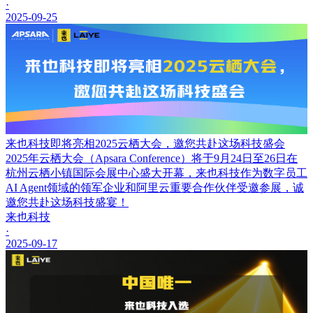
·
2025-09-25
来也科技即将亮相2025云栖大会，邀您共赴这场科技盛会
2025年云栖大会（Apsara Conference）将于9月24日至26日在
杭州云栖小镇国际会展中心盛大开幕，来也科技作为数字员工
AI Agent领域的领军企业和阿里云重要合作伙伴受邀参展，诚
邀您共赴这场科技盛宴！
来也科技
·
2025-09-17