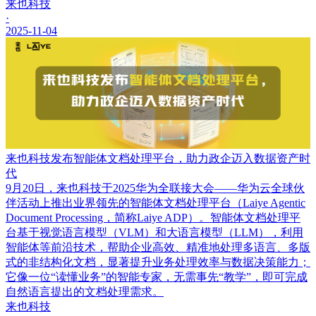
来也科技
·
2025-11-04
来也科技发布智能体文档处理平台，助力政企迈入数据资产时
代
9月20日，来也科技于2025华为全联接大会——华为云全球伙
伴活动上推出业界领先的智能体文档处理平台（Laiye Agentic
Document Processing，简称Laiye ADP）。智能体文档处理平
台基于视觉语言模型（VLM）和大语言模型（LLM），利用
智能体等前沿技术，帮助企业高效、精准地处理多语言、多版
式的非结构化文档，显著提升业务处理效率与数据决策能力；
它像一位“读懂业务”的智能专家，无需事先“教学”，即可完成
自然语言提出的文档处理需求。
来也科技