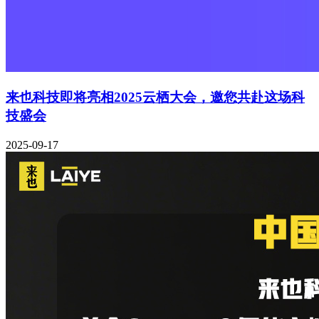
来也科技即将亮相2025云栖大会，邀您共赴这场科
技盛会
2025-09-17